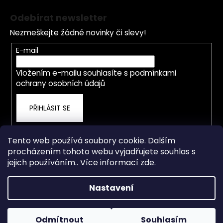
á
Odebírat newsletter
p
Nezmeškejte žádné novinky či slevy!
a
t
E-mail
í
Vložením e-mailu souhlasíte s
podmínkami
ochrany osobních údajů
PŘIHLÁSIT SE
Tento web používá soubory cookie. Dalším
procházením tohoto webu vyjadřujete souhlas s
jejich používáním.. Více informací
zde
.
Nastavení
Vytvořil Shoptet
Od 4.5.2026 je prodejna a servis přestěhována na nové
adrese Staré Město 838, Třinec. OTEVÍRACÍ DOBA PO-ČT
Copyright 2026
rwdshop.cz
. Všechna práva vyhrazena.
8.00-17.00 hod. PÁ 8.00-15.00 hod. Email: info@rwdshop.cz,
Odmítnout
Souhlasím
Upravit nastavení cookies