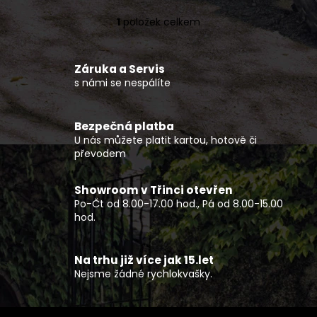
č
u
1
položek celkem
O
j
v
e
l
m
Záruka a Servis
á
e
s námi se nespálíte
d
a
c
SOFTSHELLOVÁ
Bezpečná platba
VESTA
í
U nás můžete platit kartou, hotově či
PÁNSKÁ
p
převodem
TRAIL
r
850
v
Kč
Showroom v Třinci otevřen
k
Po-Čt od 8.00-17.00 hod., Pá od 8.00-15.00
y
hod.
v
ý
p
Na trhu již více jak 15.let
Nejsme žádné rychlokvašky.
i
s
u
Z