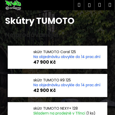
K
Přejít
Hledat
Náku
M
Přihlášen
na
o
obsah
Zpět
Zpět
košík
š
Skútry TUMOTO
í
C
k
Nejprodávanější
o
p
o
skútr TUMOTO Coral 125
t
Na objednávku obvykle do 14 prac.dní
ř
47 900 Kč
e
b
u
skútr TUMOTO R9 125
Na objednávku obvykle do 14 prac.dní
j
42 900 Kč
e
t
e
skútr TUMOTO NEXY+ 128
n
Skladem na prodejně v Třinci
(1 ks)