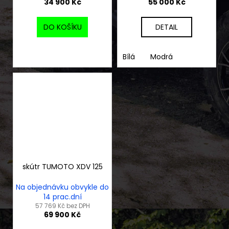
34 900 Kč
55 000 Kč
DO KOŠÍKU
DETAIL
Bílá
Modrá
skútr TUMOTO XDV 125
Na objednávku obvykle do
14 prac.dní
57 769 Kč bez DPH
69 900 Kč