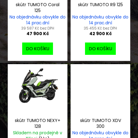
č
o
skútr TUMOTO Coral
skútr TUMOTO R9 125
u
125
d
j
Na objednávku obvykle do
Na objednávku obvykle do
e
u
14 prac.dní
14 prac.dní
m
k
39 587 Kč bez DPH
35 455 Kč bez DPH
47 900 Kč
42 900 Kč
e
t
ů
DO KOŠÍKU
DO KOŠÍKU
FS
606
ENDURO
HELMA
SE
SLUNEČNÍ
CLONOU
ČERNO
ZELENÁ
REFLEXNÍ
2
720
Kč
skútr TUMOTO NEXY+
skútr TUMOTO XDV
128
300
Skladem na prodejně v
Na objednávku obvykle do