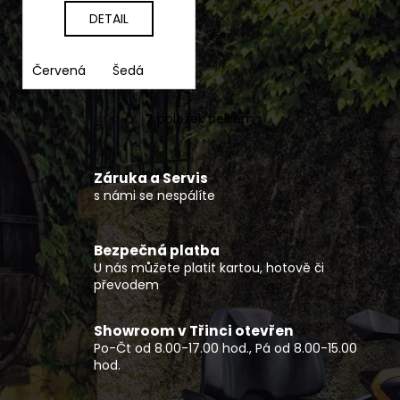
DETAIL
Červená
Šedá
7
položek celkem
O
v
l
Záruka a Servis
á
s námi se nespálíte
d
a
c
Bezpečná platba
í
U nás můžete platit kartou, hotově či
p
převodem
r
v
Showroom v Třinci otevřen
k
Po-Čt od 8.00-17.00 hod., Pá od 8.00-15.00
y
hod.
v