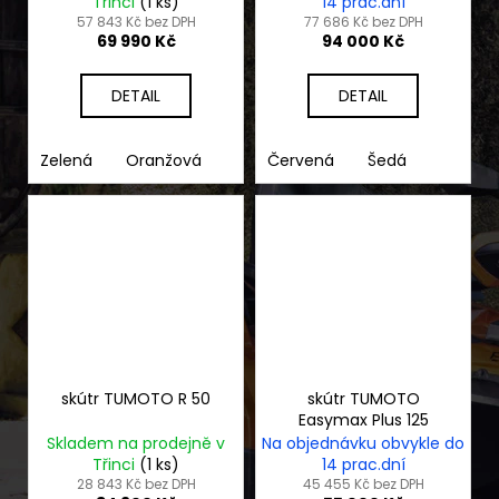
Třinci
(1 ks)
14 prac.dní
57 843 Kč bez DPH
77 686 Kč bez DPH
69 990 Kč
94 000 Kč
DETAIL
DETAIL
Zelená
Oranžová
Červená
Šedá
skútr TUMOTO R 50
skútr TUMOTO
Easymax Plus 125
Skladem na prodejně v
Na objednávku obvykle do
Třinci
(1 ks)
14 prac.dní
28 843 Kč bez DPH
45 455 Kč bez DPH