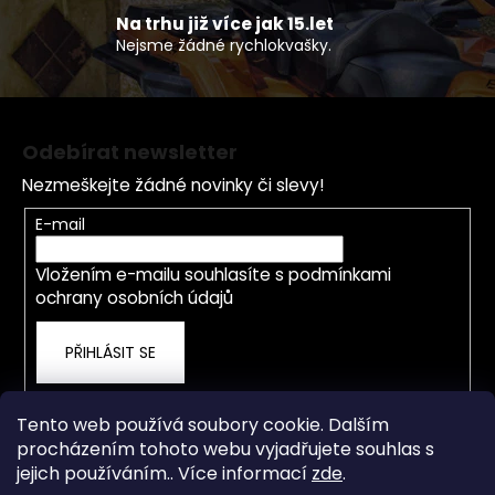
ý
p
Na trhu již více jak 15.let
Nejsme žádné rychlokvašky.
i
s
u
Z
á
Odebírat newsletter
p
Nezmeškejte žádné novinky či slevy!
a
t
E-mail
í
Vložením e-mailu souhlasíte s
podmínkami
ochrany osobních údajů
PŘIHLÁSIT SE
Tento web používá soubory cookie. Dalším
procházením tohoto webu vyjadřujete souhlas s
jejich používáním.. Více informací
zde
.