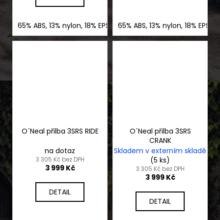
65% ABS, 13% nylon, 18% EPS, 4% nerez ocel
65% ABS, 13% nylon, 18% EPS, 
O´Neal přilba 3SRS RIDE
O´Neal přilba 3SRS
CRANK
na dotaz
Skladem v externím skladě
3 305 Kč bez DPH
(5 ks)
3 999 Kč
3 305 Kč bez DPH
3 999 Kč
DETAIL
DETAIL