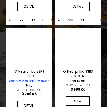
DETAIL
DETAIL
XL
XXL
M
L
S
XL
XS
XXL
M
L
S
O´Neal přilba 3SRS
O´Neal přilba 3SRS
SOLID
VERTICAL
Skladem v externím skladě
cca 10 dní
(5 ks)
3 305 Kč bez DPH
3 999 Kč
3 098 Kč bez DPH
3 749 Kč
DETAIL
DETAIL