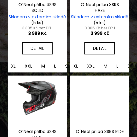
č
o
O´Neal přilba 3SRS
O´Neal přilba 3SRS
u
SOLID
HAZE
d
j
Skladem v externím skladě
Skladem v externím skladě
e
u
(5 ks)
(5 ks)
m
k
3 305 Kč bez DPH
3 305 Kč bez DPH
3 999 Kč
3 999 Kč
e
t
ů
DETAIL
DETAIL
ELEKTRICKÝ
MOTOCYKL
79BIKE
XL
XXL
M
L
S
XL
XS
XXL
M
L
S
FALCON
PRO
114
990
Kč
O´Neal přilba 3SRS
O´Neal přilba 3SRS RIDE