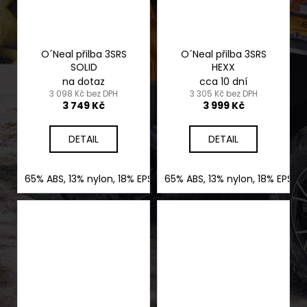
O´Neal přilba 3SRS
O´Neal přilba 3SRS
SOLID
HEXX
na dotaz
cca 10 dní
3 098 Kč bez DPH
3 305 Kč bez DPH
3 749 Kč
3 999 Kč
DETAIL
DETAIL
65% ABS, 13% nylon, 18% EPS, 4% nerez ocel
65% ABS, 13% nylon, 18% EPS, 