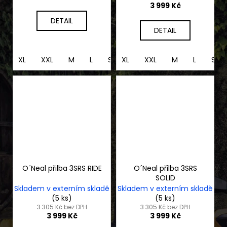
3 999 Kč
DETAIL
DETAIL
XL
XXL
M
L
S
XL
XS
XXL
M
L
S
O´Neal přilba 3SRS RIDE
O´Neal přilba 3SRS
SOLID
Skladem v externím skladě
Skladem v externím skladě
(5 ks)
(5 ks)
3 305 Kč bez DPH
3 305 Kč bez DPH
3 999 Kč
3 999 Kč