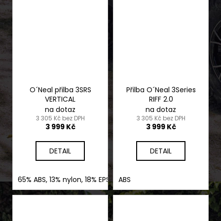
O´Neal přilba 3SRS
Přilba O´Neal 3Series
VERTICAL
RIFF 2.0
na dotaz
na dotaz
3 305 Kč bez DPH
3 305 Kč bez DPH
3 999 Kč
3 999 Kč
DETAIL
DETAIL
65% ABS, 13% nylon, 18% EPS, 4% nerez ocel
ABS