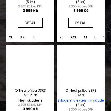
(5 ks)
(5 ks)
3 305 Kč bez DPH
3 305 Kč bez DPH
3 999 Kč
3 999 Kč
DETAIL
DETAIL
XL
XXL
L
XL
XXL
M
L
S
O´Neal přilba 3SRS
O´Neal přilba 3SRS
ATTACK
HAZE
Není skladem
Skladem v externím skladě
3 305 Kč bez DPH
(5 ks)
3 999 Kč
3 305 Kč bez DPH