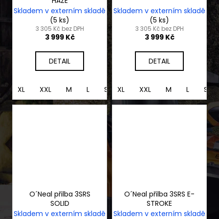
HAZE
Skladem v externím skladě
Skladem v externím skladě
(5 ks)
(5 ks)
3 305 Kč bez DPH
3 305 Kč bez DPH
3 999 Kč
3 999 Kč
DETAIL
DETAIL
XL
XXL
M
L
S
XL
XS
XXL
M
L
S
O´Neal přilba 3SRS
O´Neal přilba 3SRS E-
SOLID
STROKE
Skladem v externím skladě
Skladem v externím skladě