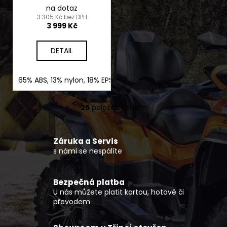
na dotaz
3 305 Kč bez DPH
3 999 Kč
DETAIL
65% ABS, 13% nylon, 18% EPS, 4% nerez ocel
25
položek celkem
O
v
l
Záruka a Servis
á
s námi se nespálíte
d
a
c
Bezpečná platba
í
U nás můžete platit kartou, hotově či
p
převodem
r
v