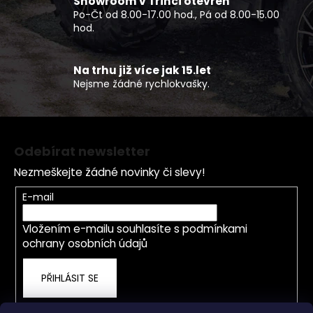
Showroom v Třinci otevřen
k
Po-Čt od 8.00-17.00 hod., Pá od 8.00-15.00
y
hod.
v
ý
p
Na trhu již více jak 15.let
Nejsme žádné rychlokvašky.
i
s
u
Z
á
Odebírat newsletter
p
Nezmeškejte žádné novinky či slevy!
a
t
E-mail
í
Vložením e-mailu souhlasíte s
podmínkami
ochrany osobních údajů
PŘIHLÁSIT SE