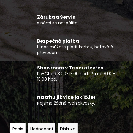
č
u
j
Záruka a Servis
e
s námi se nespálíte
m
e
Bezpečná platba
U nás můžete platit kartou, hotově či
PRACOVNÍ
převodem
ČTYŘKOLKA
GOES
TERROX
Showroom v Třinci otevřen
1000
Po-Čt od 8.00-17.00 hod., Pá od 8.00-
LIMITED
15.00 hod.
EU5+
ČERNÝ
293
Na trhu již více jak 15.let
990
Nejsme žádné rychlokvašky.
Kč
Popis
Hodnocení
Diskuze