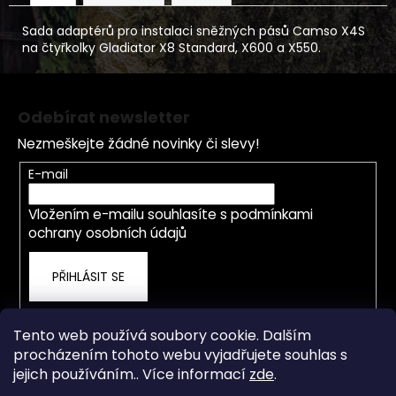
Sada adaptérů pro instalaci sněžných pásů Camso X4S
na čtyřkolky Gladiator X8 Standard, X600 a X550.
Z
á
Odebírat newsletter
p
Nezmeškejte žádné novinky či slevy!
a
t
E-mail
í
Vložením e-mailu souhlasíte s
podmínkami
ochrany osobních údajů
PŘIHLÁSIT SE
Tento web používá soubory cookie. Dalším
procházením tohoto webu vyjadřujete souhlas s
jejich používáním.. Více informací
zde
.