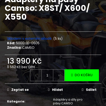
je
a
Camso: X8ST/ X600/
0,0
z
j
X550
5
í
hvězdiček.
t
?
Skladem v externím skladě
(5 ks)
Kód:
5000-10-0605
Značka:
CAMSO
HLEDAT
13 990 Kč
11 562 Kč bez DPH
Měrná
D
DO KOŠÍKU
cena:
o
p
Zeptat se
Hlídat
Sdílet
o
r
Adaptéry a díly pro
u
Kategorie
:
pásy CAMSO