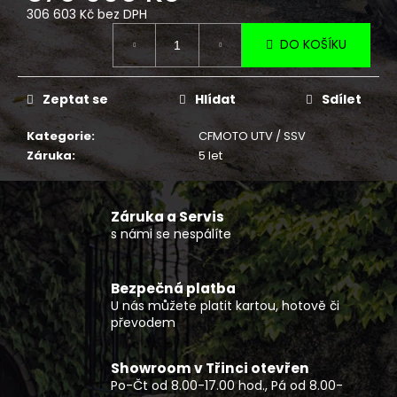
č
306 603 Kč bez DPH
u
Měrná
j
DO KOŠÍKU
cena:
e
m
e
Zeptat se
Hlídat
Sdílet
Kategorie
:
CFMOTO UTV / SSV
PRACOVNÍ
Záruka
:
5 let
ČTYŘKOLKA
GOES
TERROX
1000
Záruka a Servis
T3B
s námi se nespálíte
ŠEDÝ
260
990
Bezpečná platba
Kč
U nás můžete platit kartou, hotově či
převodem
Showroom v Třinci otevřen
Po-Čt od 8.00-17.00 hod., Pá od 8.00-