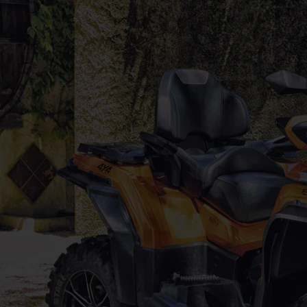
Pohodlný interiér
Posádka ocení nově tvarovaná a vyztužená
sedadla s novým polstrováním.
Sedák i opěradlo jsou širší, 3-bodový
bezpečnostní pás nové generace je šetrnější pro
lidské tělo.
Madlo spolujezdce
Madlo pro ruce spolujezdce je vysouvatelné a
díky rychloupínacím sponám si spolujezdec jeho
polohu přestaví během chvilky.
Integrovaný box
Nový uzavíratelný / uzamykatelný úložný prostor
zakomponován do linií korby. Box má kapacitu
nosnosti až 150 kg.
LED světla
na obou koncích