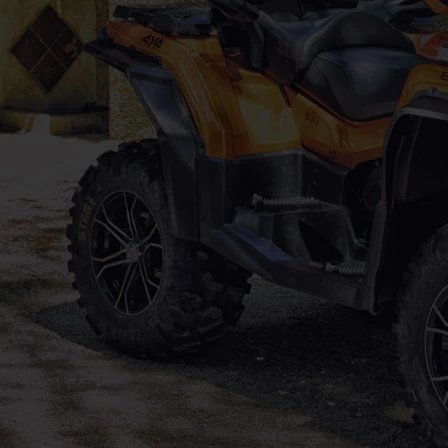
zadní část
Zadní část je zcela nová a má jednodušší a čistší
profil.
Exkluzivní
prvky
Plné LED osvětlení, doplňuje dravá maska
chladiče a hliníková ochrana „nosu“ stroje.
Červeně lakované pružiny evokují ke sportovnímu
vyžití. Novým prémiovým doplňkem jsou
poloviční dveře.
Tlumiče
Pružení na obou koncích je plně nastavitelné
(odskok / komprese). Kombinace plynovo-
olejových tlumičů je součástí podvozkového
systému nové generace. Vzadu hladí jízdu
přidaný příčný stabilizátor, přičemž tato sestava
umožňuje zdvih vpředu 307 a vzadu 317,5 mm.