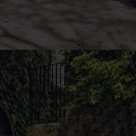
Exkluzivní kola
Dominantou kol jsou
exkluzivně tvarované ráfky
ze slitiny vzácných kovů.
Obratnější,
kompaktnější
I takto kompaktní stroj dosahuje světlé výšky až
305 mm a průměr otáčení je na hranici 10 metrů.
Ergonomičtější
kokpit
Nový kokpit disponuje nastavitelným (35 °)
sportovním volantem, nové generace a
nastavitelným sedadlem řidiče (95 mm dopředu
/ dozadu). Přehledný 5” LCD displej, 2 voděodolné
schránky (15 + 3 l) jsou vychytávky pro
každodenní život.