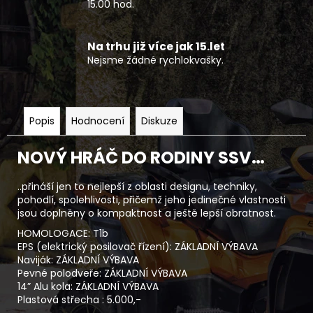
15.00 hod.
Na trhu již více jak 15.let
Nejsme žádné rychlokvašky.
Popis
Hodnocení
Diskuze
NOVÝ HRÁČ DO RODINY SSV…
..přináší jen to nejlepší z oblasti designu, techniky,
pohodlí, spolehlivosti, přičemž jeho jedinečné vlastnosti
jsou doplněny o kompaktnost a ještě lepší obratnost.
HOMOLOGACE: T1b
EPS (elektrický posilovač řízení): ZÁKLADNÍ VÝBAVA
Naviják: ZÁKLADNÍ VÝBAVA
Pevné polodveře: ZÁKLADNÍ VÝBAVA
14” Alu kola: ZÁKLADNÍ VÝBAVA
Plastová střecha : 5.000,-