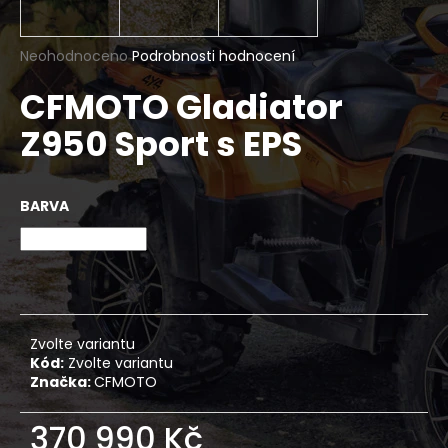
a
j
Průměrné
Neohodnoceno
Podrobnosti hodnocení
í
hodnocení
CFMOTO Gladiator
produktu
t
je
?
Z950 Sport s EPS
0,0
z
5
hvězdiček.
BARVA
HLEDAT
D
o
Zvolte variantu
p
Kód:
Zvolte variantu
o
Značka:
CFMOTO
r
u
370 990 Kč