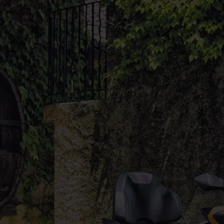
Nezávislé nitrogénové, seřiditelné odpružení. Dvojitá
ocelová A-ramena.
Brzdy
Kotoučové hydraulické
Nádrž
37 l
Hmotnost s náplňami
675 kg
Motor
Výkonný V-Twin dostává pokyny „Ride-by-Wire“
tedy elektronicky, což přináší nejen úsporu paliva
ale i přesné a hladké ovládání stroje. K dispozici
jsou 2 režimy řízení motoru – SPORT a NORMAL,
přičemž hmotnost/výkon jsou v ideálním
poměru.
Dynamický design
Je inspirován poslední generací řady Z, ale v
tomto případě působí ještě agresivněji, přičemž
vytváří silnou a odolnou kulisu stroje.
Přepracovaná