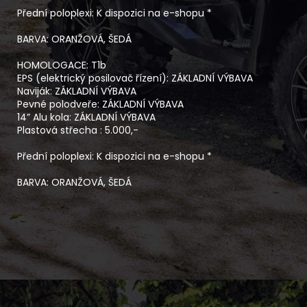
Přední poloplexi: K dispozici na e-shopu *
BARVA: ORANŽOVÁ, ŠEDÁ
HOMOLOGACE: T1b
EPS (elektrický posilovač řízení): ZÁKLADNÍ VÝBAVA
Naviják: ZÁKLADNÍ VÝBAVA
Pevné polodveře: ZÁKLADNÍ VÝBAVA
14” Alu kola: ZÁKLADNÍ VÝBAVA
Plastová střecha : 5.000,-
Přední poloplexi: K dispozici na e-shopu *
BARVA: ORANŽOVÁ, ŠEDÁ
Motor
V-Twin, 4-taktní, 8-ventilový dvouválec, SOHC
Vrtání x zdvih
91 mm x 74 mm x 2
Převodovka
Automatická CVT – variátor / uzamykatelný přední
diferenciál / převody P/R/N/H/L (parkovací/zpětný
chod/neutrál/rychle vpřed/terénní redukce)
Odpružení P / Z