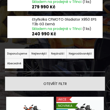
Skladem na prodejně v Třinci
(1 ks)
a
279 990 Kč
j
í
čtyřkolka CFMOTO Gladiator X850 EPS
t
T3b G3 černá
Skladem na prodejně v Třinci
(1 ks)
?
240 990 Kč
Ř
a
Doporučujeme
Nejlevnější
Nejdražší
Nejprodávanější
HLEDAT
z
Abecedně
e
n
D
í
o
OTEVŘÍT FILTR
p
p
r
o
V
o
r
AKCE
ý
d
u
NOVINKA