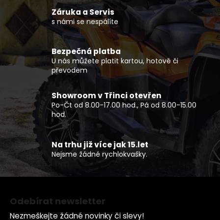
Záruka a Servis
s námi se nespálíte
Bezpečná platba
U nás můžete platit kartou, hotově či
převodem
Showroom v Třinci otevřen
Po-Čt od 8.00-17.00 hod., Pá od 8.00-15.00
hod.
Na trhu již více jak 15.let
Nejsme žádné rychlokvašky.
Z
á
Odebírat newsletter
p
Nezmeškejte žádné novinky či slevy!