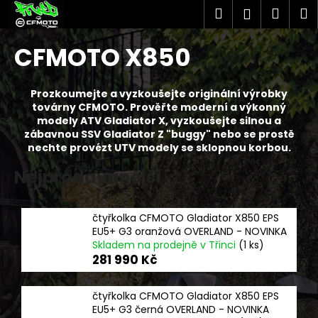
K
Přejít
Hledat
Náku
M
Přihlášen
na
o
obsah
Zpět
Zpět
košík
š
CFMOTO X850
í
C
k
o
Prozkoumejte a vyzkoušejte originální výrobky
továrny CFMOTO. Prověřte moderní a výkonný
p
modely ATV Gladiator X, vyzkoušejte silnou a
o
zábavnou SSV Gladiator Z "buggy" nebo se prostě
t
nechte provézt UTV modely se sklopnou korbou.
ř
Nejprodávanější
e
b
čtyřkolka CFMOTO Gladiator X850 EPS
u
EU5+ G3 oranžová OVERLAND - NOVINKA
j
Skladem na prodejně v Třinci
(1 ks)
e
281 990 Kč
t
e
čtyřkolka CFMOTO Gladiator X850 EPS
EU5+ G3 černá OVERLAND - NOVINKA
n