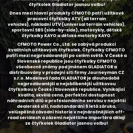
k
čtyřkolek Gladiator jasnou volbu!
y
Dnes mezi hlavní produkty
CFMOTO
patří užitkové
v
pracovní
čtyřkolky ATV (all terrain
ý
vehicles
),
nákladní UTV (universal terrain vehicles)
,
p
sportovní SBS (side-by-side)
,
motocykly
,
dětské
i
čtyřkolky KAYO
a
dětské motorky KAYO
.
s
CFMOTO Power Co., Ltd. se zabývá produkcí
u
kvalitních užitkových čtyřkolek. Čtyřkolky CFMOTO
patří mezi nejprodávanější po celém světě. V České a
Slovenské republice jsou čtyřkolky CFMOTO
všeobecně známy pod jménem GLADIATOR a
distribuovány v prodejní síti firmy Journeyman CZ
s.r.o. Modelová řada GLADIATOR je dlouhodobě
nejprodávanější a nejoblíbenější užitkovou
čtyřkolkou v České i Slovenské republice. Vynikající
kvalita, skvělá cena, perfektní dostupnost
náhradních dílů a profesionálního servisu v největší
dealerské síti, nadstandardní 5 letá záruka,
velúspěšná závodní historie v nejnáročnějších off-
road seriálech a zázemí největšího importéra dělají
ze čtyřkolek Gladiator jasnou volbu!