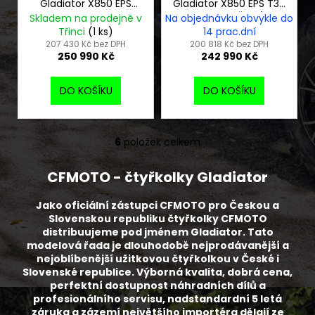
Gladiator X850 EPS
Gladiator X850 EPS T3b
EU5+ G3 černá
G3 ORANŽOVÁ
Skladem na prodejně v
Na objednávku obvykle do
Třinci
(1 ks)
14 prac.dní
207 430 Kč bez DPH
200 818 Kč bez DPH
250 990 Kč
242 990 Kč
DO KOŠÍKU
DO KOŠÍKU
6
položek celkem
O
v
CFMOTO - čtyřkolky Gladiator
l
á
Jako oficiální zástupci CFMOTO pro Českou a
d
Slovenskou republiku čtyřkolky CFMOTO
a
distribuujeme pod jménem Gladiator. Tato
c
modelová řada je dlouhodobě nejprodávanější a
í
nejoblíbenější užitkovou čtyřkolkou v České i
p
Slovenské republice. Výborná kvalita, dobrá cena,
perfektní dostupnost náhradních dílů a
r
profesionálního servisu, nadstandardní 5 letá
v
záruka a zázemí největšího importéra dělají ze