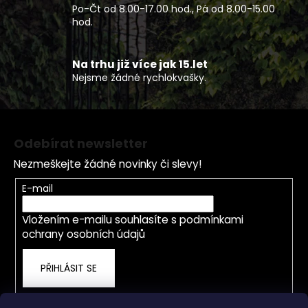
k
Po-Čt od 8.00-17.00 hod., Pá od 8.00-15.00
y
hod.
v
ý
p
Na trhu již více jak 15.let
Nejsme žádné rychlokvašky.
i
s
u
Z
á
Odebírat newsletter
p
Nezmeškejte žádné novinky či slevy!
a
t
E-mail
í
Vložením e-mailu souhlasíte s
podmínkami
ochrany osobních údajů
PŘIHLÁSIT SE