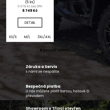
(5 ks)
5 578 Kč bez DPH
6 749 Kč
DETAIL
XS/S
M/L
3XL/4XL
XL/2XL
5
položek celkem
O
v
l
Záruka a Servis
á
s námi se nespálíte
d
a
c
Bezpečná platba
í
U nás můžete platit kartou, hotově či
p
převodem
r
v
Showroom v Třinci otevřen