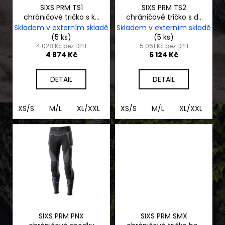
č
o
SIXS PRM TS1
SIXS PRM TS2
u
chráničové tričko s kr.
chráničové tričko s dl.
d
j
rukávem
rukávem
Skladem v externím skladě
Skladem v externím skladě
e
u
(5 ks)
(5 ks)
m
k
4 028 Kč bez DPH
5 061 Kč bez DPH
4 874 Kč
6 124 Kč
e
t
ů
DETAIL
DETAIL
MOTOCYKL
CFMOTO
1000MT-
XS/S
M/L
XL/XXL
3XL/4XL
XS/S
M/L
XL/XXL
3
X
TOURING
275
990
Kč
SIXS PRM PNX
SIXS PRM SMX