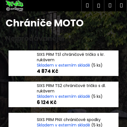
K
Přejít
Hledat
Náku
M
Přihlášen
na
o
obsah
Zpět
Zpět
košík
š
Chrániče MOTO
í
C
k
Nejprodávanější
o
p
o
SIXS PRM TS1 chráničové tričko s kr.
t
rukávem
Skladem v externím skladě
(5 ks)
ř
4 874 Kč
e
b
SIXS PRM TS2 chráničové tričko s dl.
u
rukávem
j
Skladem v externím skladě
(5 ks)
6 124 Kč
e
t
e
SIXS PRM PNX chráničové spodky
n
Skladem v externím skladě
(5 ks)