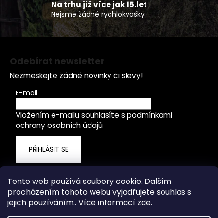
p
Na trhu již více jak 15.let
Nejsme žádné rychlokvašky.
i
s
u
Z
á
Odebírat newsletter
p
Nezmeškejte žádné novinky či slevy!
a
t
E-mail
í
Vložením e-mailu souhlasíte s
podmínkami
ochrany osobních údajů
PŘIHLÁSIT SE
Tento web používá soubory cookie. Dalším
procházením tohoto webu vyjadřujete souhlas s
jejich používáním.. Více informací
zde
.