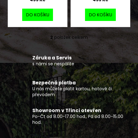
č
t
u
ů
j
DO KOŠÍKU
DO KOŠÍKU
e
m
e
2
položek celkem
O
v
ČTYŘKOLKA
l
GOES
Záruka a Servis
á
TERROX
s námi se nespálíte
d
550-
a
A
T3B
c
Bezpečná platba
EPS
í
U nás můžete platit kartou, hotově či
146
p
převodem
990
r
Kč
v
Showroom v Třinci otevřen
k
Po-Čt od 8.00-17.00 hod., Pá od 8.00-15.00
y
hod.
v
ý