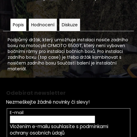
Popis
Hodnocení
Diskuze
Podpůrný držák, který umožňuje instalaci nosiče zadního
boxu na motocykl CFMOTO 650GT, který není vybaven
bočními rámy pro instalaci bočních boxů. Pro instalaci
zadního boxu (top case) je třeba držák kombinovat s
nosičem zadního boxu Součástí balení je instalační
materiál.
Z
á
Odebírat newsletter
p
Nezmeškejte žádné novinky či slevy!
a
t
E-mail
í
Vložením e-mailu souhlasíte s
podmínkami
ochrany osobních údajů