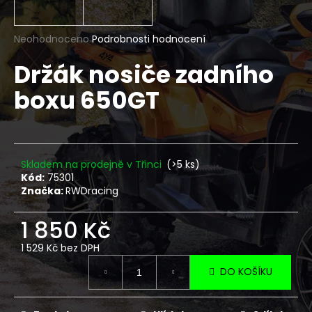
a
j
Průměrné
Neohodnoceno
Podrobnosti hodnocení
í
hodnocení
Držák nosiče zadního
produktu
t
je
?
boxu 650GT
0,0
z
5
hvězdiček.
HLEDAT
Skladem na prodejně v Třinci
(>5 ks)
Kód:
75301
Značka:
RWDracing
D
1 850 Kč
o
1 529 Kč bez DPH
p
Měrná
o
DO KOŠÍKU
cena:
r
u