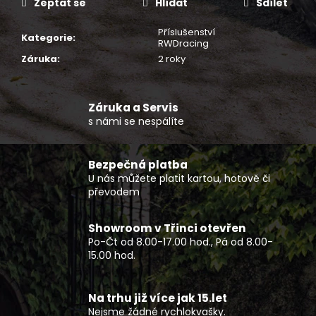
č
Zeptat se
Hlídat
Sdílet
u
j
Příslušenství
Kategorie
:
RWDracing
e
Záruka
:
2 roky
m
e
Záruka a Servis
KŠILTOVKA
s námi se nespálíte
RWDRACING
150
Kč
Bezpečná platba
U nás můžete platit kartou, hotově či
převodem
Showroom v Třinci otevřen
Po-Čt od 8.00-17.00 hod., Pá od 8.00-
15.00 hod.
Na trhu již více jak 15.let
Nejsme žádné rychlokvašky.