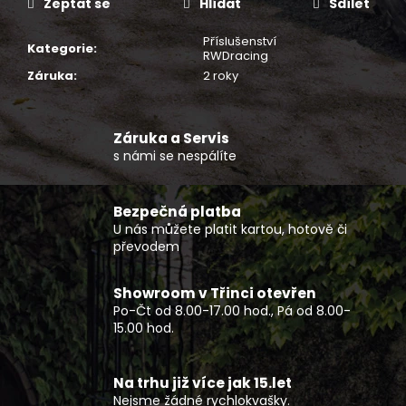
č
Zeptat se
Hlídat
Sdílet
u
j
Příslušenství
Kategorie
:
RWDracing
e
Záruka
:
2 roky
m
e
Záruka a Servis
SERVIS
s námi se nespálíte
SKÚTRU
1
900
Bezpečná platba
Kč
U nás můžete platit kartou, hotově či
převodem
Showroom v Třinci otevřen
Po-Čt od 8.00-17.00 hod., Pá od 8.00-
15.00 hod.
Na trhu již více jak 15.let
Nejsme žádné rychlokvašky.