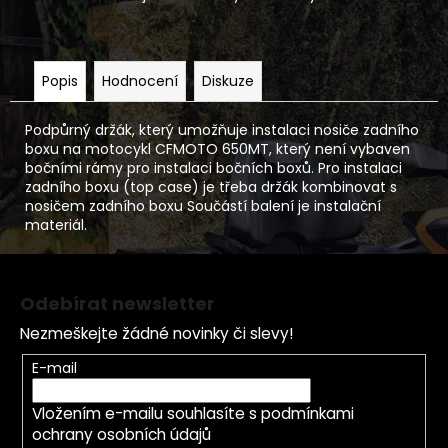
Popis
Hodnocení
Diskuze
Podpůrný držák, který umožňuje instalaci nosiče zadního
boxu na motocykl CFMOTO 650MT, který není vybaven
bočními rámy pro instalaci bočních boxů. Pro instalaci
zadního boxu (top case) je třeba držák kombinovat s
nosičem zadního boxu Součástí balení je instalační
materiál.
Z
á
Odebírat newsletter
p
Nezmeškejte žádné novinky či slevy!
a
t
E-mail
í
Vložením e-mailu souhlasíte s
podmínkami
ochrany osobních údajů