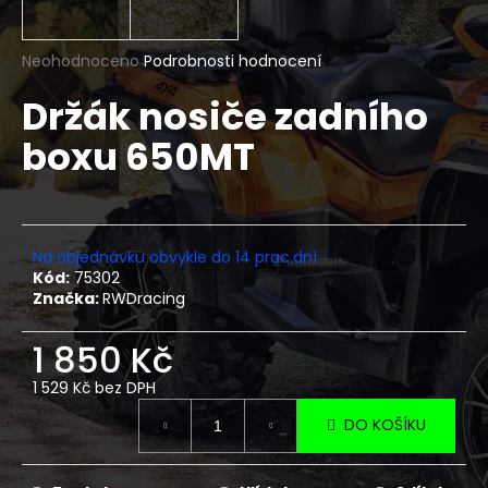
a
j
Průměrné
Neohodnoceno
Podrobnosti hodnocení
í
hodnocení
Držák nosiče zadního
produktu
t
je
?
boxu 650MT
0,0
z
5
hvězdiček.
HLEDAT
Na objednávku obvykle do 14 prac.dní
Kód:
75302
Značka:
RWDracing
D
1 850 Kč
o
1 529 Kč bez DPH
p
Měrná
o
DO KOŠÍKU
cena:
r
u