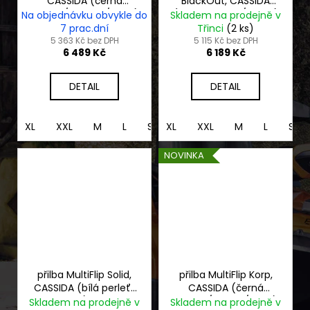
CASSIDA (černá
BlackOut, CASSIDA
matná/písková/khaki)
(černá matná/černá)
Na objednávku obvykle do
Skladem na prodejně v
2026
2026
7 prac.dní
Třinci
(2 ks)
5 363 Kč bez DPH
5 115 Kč bez DPH
6 489 Kč
6 189 Kč
DETAIL
DETAIL
XL
XXL
M
L
S
XL
XS
XXL
M
L
S
NOVINKA
přilba MultiFlip Solid,
přilba MultiFlip Korp,
CASSIDA (bílá perleť/
CASSIDA (černá
černá) 2026
matná/zelená/šedá)
Skladem na prodejně v
Skladem na prodejně v