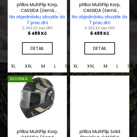
č
o
přilba MultiFlip Korp,
přilba MultiFlip Korp,
u
CASSIDA (černá
CASSIDA (černá
d
j
matná/tmavě šedá/
matná/žlutá fluo/
Na objednávku obvykle do
Na objednávku obvykle do
e
u
šedá) 2026
šedá) 2026
7 prac.dní
7 prac.dní
m
k
5 363 Kč bez DPH
5 363 Kč bez DPH
6 489 Kč
6 489 Kč
e
t
ů
DETAIL
DETAIL
MOTOCYKL
CFMOTO
1000MT-
XL
XXL
M
L
S
XL
XS
XXL
M
L
S
X
ADVENTURE
NOVINKA
275
990
Kč
přilba MultiFlip Korp,
přilba MultiFlip Solid