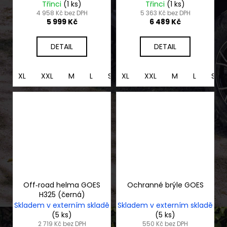
2026
Třinci
(1 ks)
Třinci
(1 ks)
4 958 Kč bez DPH
5 363 Kč bez DPH
5 999 Kč
6 489 Kč
DETAIL
DETAIL
XL
XXL
M
L
S
XL
XS
XXL
M
L
S
Off‑road helma GOES
Ochranné brýle GOES
H325 (černá)
Skladem v externím skladě
Skladem v externím skladě
(5 ks)
(5 ks)
2 719 Kč bez DPH
550 Kč bez DPH