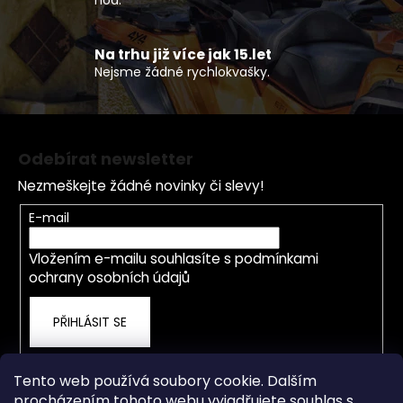
v
ý
p
Na trhu již více jak 15.let
Nejsme žádné rychlokvašky.
i
s
u
Z
á
Odebírat newsletter
p
Nezmeškejte žádné novinky či slevy!
a
t
E-mail
í
Vložením e-mailu souhlasíte s
podmínkami
ochrany osobních údajů
PŘIHLÁSIT SE
Tento web používá soubory cookie. Dalším
procházením tohoto webu vyjadřujete souhlas s