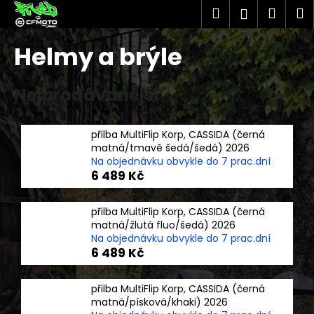
K
Přejít
Hledat
Náku
M
Přihlášen
na
o
obsah
Zpět
Zpět
košík
š
Helmy a brýle
í
C
k
Nejprodávanější
o
p
o
přilba MultiFlip Korp, CASSIDA (černá
t
matná/tmavě šedá/šedá) 2026
Na objednávku obvykle do 7 prac.dní
ř
6 489 Kč
e
b
přilba MultiFlip Korp, CASSIDA (černá
u
matná/žlutá fluo/šedá) 2026
j
Na objednávku obvykle do 7 prac.dní
6 489 Kč
e
t
přilba MultiFlip Korp, CASSIDA (černá
e
matná/písková/khaki) 2026
n