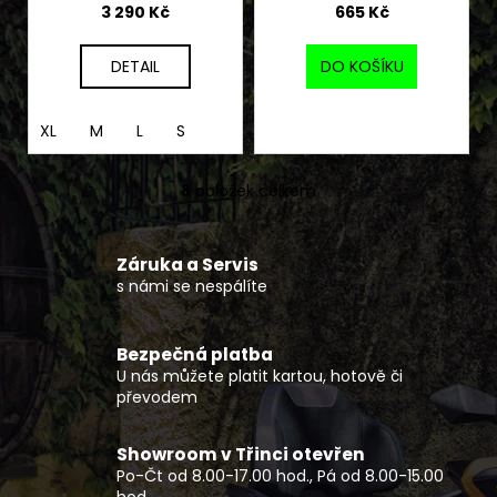
3 290 Kč
665 Kč
DETAIL
DO KOŠÍKU
XL
M
L
S
8
položek celkem
O
v
l
Záruka a Servis
á
s námi se nespálíte
d
a
c
Bezpečná platba
í
U nás můžete platit kartou, hotově či
p
převodem
r
v
Showroom v Třinci otevřen
k
Po-Čt od 8.00-17.00 hod., Pá od 8.00-15.00
y
hod.