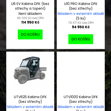
č
o
U6 EV Kabina DFK (bez
U10 PRO Kabina DFK
u
střechy a topení)
(bez střechy)
d
j
Není skladem
Skladem v externím skladě
e
u
95 000 Kč bez DPH
(5 ks)
m
114 950 Kč
k
78 471 Kč bez DPH
94 950 Kč
e
t
DO KOŠÍKU
ů
DO KOŠÍKU
TRIČKO
PÁNSKÉ
CLASSIC
NEW
450
Kč
UTV625 Kabina DFK
UTV1000 Kabina DFK
(bez střechy)
(bez střechy)
Skladem v externím skladě
Skladem v externím skladě