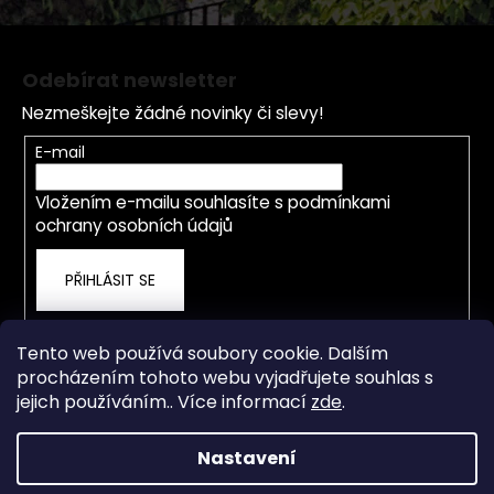
s
u
Z
á
Odebírat newsletter
p
Nezmeškejte žádné novinky či slevy!
a
t
E-mail
í
Vložením e-mailu souhlasíte s
podmínkami
ochrany osobních údajů
PŘIHLÁSIT SE
Tento web používá soubory cookie. Dalším
procházením tohoto webu vyjadřujete souhlas s
jejich používáním.. Více informací
zde
.
Nastavení
Vytvořil Shoptet
Od 4.5.2026 je prodejna a servis přestěhována na nové