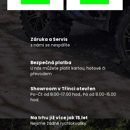
6
položek celkem
O
v
l
Záruka a Servis
á
s námi se nespálíte
d
a
c
Bezpečná platba
í
U nás můžete platit kartou, hotově či
p
převodem
r
v
Showroom v Třinci otevřen
k
Po-Čt od 8.00-17.00 hod., Pá od 8.00-15.00
y
hod.
v
ý
p
Na trhu již více jak 15.let
Nejsme žádné rychlokvašky.
i