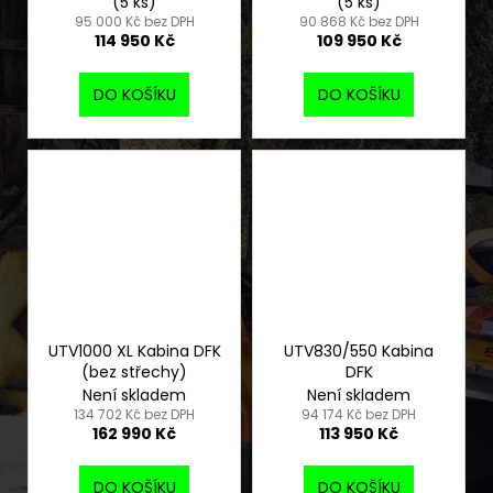
(5 ks)
(5 ks)
95 000 Kč bez DPH
90 868 Kč bez DPH
114 950 Kč
109 950 Kč
DO KOŠÍKU
DO KOŠÍKU
UTV1000 XL Kabina DFK
UTV830/550 Kabina
(bez střechy)
DFK
Není skladem
Není skladem
134 702 Kč bez DPH
94 174 Kč bez DPH
162 990 Kč
113 950 Kč
DO KOŠÍKU
DO KOŠÍKU