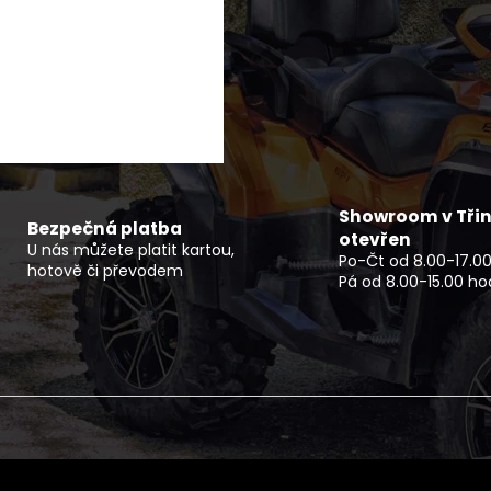
SERVIS SKÚTRU
NF 2210 TEXTIL
ŠEDO ZELENÝ RE
1 900 Kč
2 720 Kč
Showroom v Třin
Bezpečná platba
otevřen
U nás můžete platit kartou,
Po-Čt od 8.00-17.00
hotově či převodem
Pá od 8.00-15.00 ho