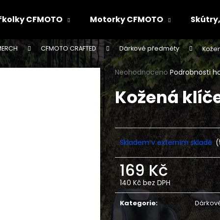
řkolky CFMOTO
Motorky CFMOTO
Skútry,
MERCH
CFMOTO CRAFTED
Dárkové předměty
Kožen
Co potřebujete najít?
Průměrné
Neohodnoceno
Podrobnosti h
hodnocení
Kožená klí
produktu
HLEDAT
je
0,0
z
5
Doporučujeme
hvězdiček.
Skladem v externím skladě
(
169 Kč
140 Kč bez DPH
Měrná
cena:
Kategorie
:
Dárkov