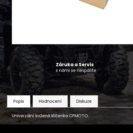
ČTYŘKOLKA CFMOTO GLADIATOR C5-A
G4 T3B ŠEDÁ
160 990 Kč
Záruka a Servis
s námi se nespálíte
Popis
Hodnocení
Diskuze
Univerzální kožená klíčenka CFMOTO.
Z