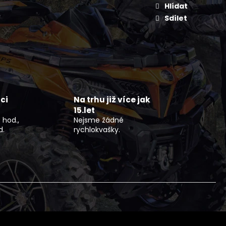
NÍ BUNDA DLOUHÁ ČERNO
Hlídat
FLEX
Sdílet
ci
Na trhu již více jak
15.let
 hod.,
Nejsme žádné
d.
rychlokvašky.