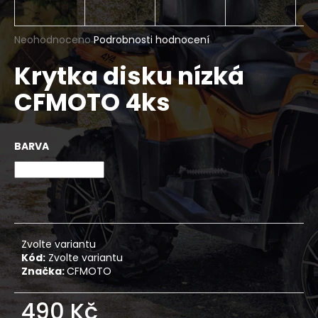
a
j
Průměrné
Neohodnoceno
Podrobnosti hodnocení
í
hodnocení
Krytka disku nízká
produktu
t
je
?
CFMOTO 4ks
0,0
z
5
hvězdiček.
BARVA
HLEDAT
D
o
Zvolte variantu
p
Kód:
Zvolte variantu
o
Značka:
CFMOTO
r
u
490 Kč