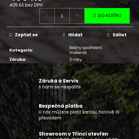
č
405 Kč bez DPH
u
Měrná
j
DO KOŠÍKU
cena:
e
m
e
Zeptat se
Hlídat
Sdílet
Běžný spotřební
Kategorie
:
materiál
PŘILBA
MULTIFLIP
Záruka
:
2 roky
KORP,
CASSIDA
(ČERNÁ
MATNÁ/PÍSKOVÁ/KHAKI)
Záruka a Servis
2026
s námi se nespálíte
6
489
Kč
Bezpečná platba
U nás můžete platit kartou, hotově či
převodem
Showroom v Třinci otevřen