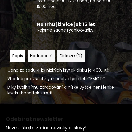
Po-Čt od 8.00-17.00 hod., Pá od 8.00-
15.00 hod.
Na trhu již více jak 15.let
Nejsme žádné rychlokvašky.
Popis
Hodnocení
Diskuze (2)
Cena za sadu 4 ks nízkých krytek disku je 490,-Kč
Vhodné pro všechny modely čtyřkolek CFMOTO
Díky kvalitnímu zpracování a nízké výšce není lehké
krytku hned tak ztratit
Z
á
Odebírat newsletter
p
Nezmeškejte žádné novinky či slevy!
a