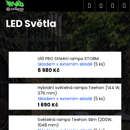
K
Přejít
Hledat
Náku
M
Přihlášen
na
o
obsah
Zpět
Zpět
košík
š
LED Světla
í
C
k
Nejprodávanější
o
p
o
U10 PRO Střešní rampa STORM
t
Skladem v externím skladě
(5 ks)
ř
6 980 Kč
e
b
Hybridní světelná rampa Teehon (144 W,
u
376 mm)
j
Skladem v externím skladě
(5 ks)
1 690 Kč
e
t
Světelná rampa Teehon Slim (200W,
e
1048 mm)
n