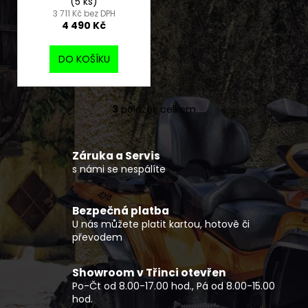
(5 ks)
3 711 Kč bez DPH
4 490 Kč
DO KOŠÍKU
3
položek celkem
O
v
l
Záruka a Servis
á
s námi se nespálíte
d
a
c
Bezpečná platba
í
U nás můžete platit kartou, hotově či
p
převodem
r
v
Showroom v Třinci otevřen
k
Po-Čt od 8.00-17.00 hod., Pá od 8.00-15.00
y
hod.