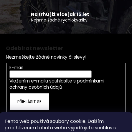
v
ý
p
Na trhu již více jak 15.let
Nejsme žádné rychlokvašky.
i
s
u
Z
á
Odebírat newsletter
p
Nezmeškejte žádné novinky či slevy!
a
t
E-mail
í
Vložením e-mailu souhlasíte s
podmínkami
ochrany osobních údajů
PŘIHLÁSIT SE
Tento web používá soubory cookie. Dalším
procházením tohoto webu vyjadřujete souhlas s