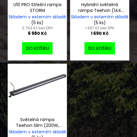
č
o
U10 PRO Střešní rampa
Hybridní světelná
u
STORM
rampa Teehon (144
d
j
W, 376 mm)
Skladem v externím skladě
Skladem v externím skladě
e
u
(5 ks)
(5 ks)
m
k
5 769 Kč bez DPH
1 397 Kč bez DPH
6 980 Kč
1 690 Kč
e
t
ů
DO KOŠÍKU
DO KOŠÍKU
DĚTSKÁ
BUGGY
KAYO
S70
33
990
Kč
Světelná rampa
Teehon Slim (200W,
1048 mm)
Skladem v externím skladě