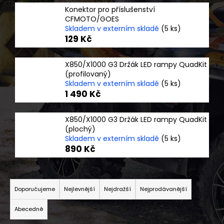
a
Konektor pro příslušenství
CFMOTO/GOES
j
Skladem v externím skladě
(5 ks)
í
129 Kč
t
?
X850/X1000 G3 Držák LED rampy QuadKit
(profilovaný)
Skladem v externím skladě
(5 ks)
1 490 Kč
HLEDAT
X850/X1000 G3 Držák LED rampy QuadKit
(plochý)
Skladem v externím skladě
(5 ks)
890 Kč
D
o
Ř
p
a
Doporučujeme
Nejlevnější
Nejdražší
Nejprodávanější
o
z
r
Abecedně
u
e