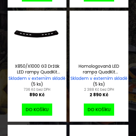
X850/X1000 G3 Držák
Homologovaná LED
LED rampy QuadKit
rampa QuadKit
(plochý)
60W/276 mm
Skladem v externím skladě
Skladem v externím skladě
(5 ks)
(5 ks)
736 Kč bez DPH
2 388 Kč bez DPH
890 Kč
2 890 Kč
DO KOŠÍKU
DO KOŠÍKU