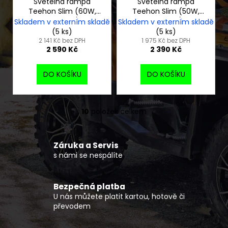
Světelná rampa
Světelná rampa
Teehon Slim (60W,
Teehon Slim (50W,
348 mm)
293 mm)
Skladem v externím skladě
Skladem v externím skladě
(5 ks)
(5 ks)
2 141 Kč bez DPH
1 975 Kč bez DPH
2 590 Kč
2 390 Kč
DO KOŠÍKU
DO KOŠÍKU
10
položek celkem
O
v
l
Záruka a Servis
á
s námi se nespálíte
d
a
c
Bezpečná platba
í
U nás můžete platit kartou, hotově či
p
převodem
r