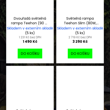
Dvouřadá světelná
Světelná rampa
rampa Teehon (90 W,
Teehon Slim (80W,
367 mm)
464 mm)
Skladem v externím skladě
Skladem v externím skladě
(5 ks)
(5 ks)
1 231 Kč bez DPH
2 719 Kč bez DPH
1 490 Kč
3 290 Kč
DO KOŠÍKU
DO KOŠÍKU