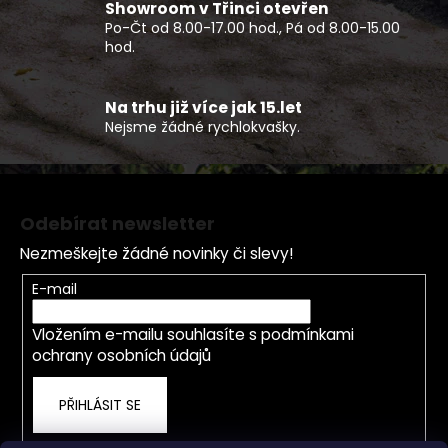
v
Showroom v Třinci otevřen
k
Po-Čt od 8.00-17.00 hod., Pá od 8.00-15.00
y
hod.
v
ý
p
Na trhu již více jak 15.let
Nejsme žádné rychlokvašky.
i
s
u
Z
á
Odebírat newsletter
p
Nezmeškejte žádné novinky či slevy!
a
t
E-mail
í
Vložením e-mailu souhlasíte s
podmínkami
ochrany osobních údajů
PŘIHLÁSIT SE