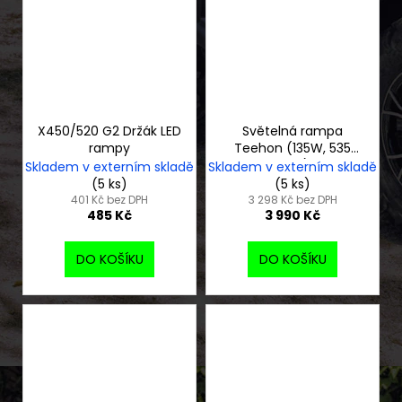
X450/520 G2 Držák LED
Světelná rampa
rampy
Teehon (135W, 535
mm)
Skladem v externím skladě
Skladem v externím skladě
(5 ks)
(5 ks)
401 Kč bez DPH
3 298 Kč bez DPH
485 Kč
3 990 Kč
DO KOŠÍKU
DO KOŠÍKU