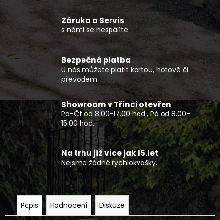
č
u
Záruka a Servis
j
s námi se nespálíte
e
m
e
Bezpečná platba
U nás můžete platit kartou, hotově či
převodem
ČTYŘKOLKA
CFMOTO
GLADIATOR
Showroom v Třinci otevřen
C5-
Po-Čt od 8.00-17.00 hod., Pá od 8.00-
A
15.00 hod.
G4
T3B
ŠEDÁ
Na trhu již více jak 15.let
160
Nejsme žádné rychlokvašky.
990
Kč
Popis
Hodnocení
Diskuze