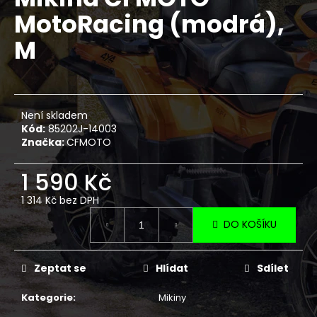
je
a
MotoRacing (modrá),
0,0
z
j
M
5
í
hvězdiček.
t
?
Není skladem
Kód:
85202J-14003
Značka:
CFMOTO
HLEDAT
1 590 Kč
1 314 Kč bez DPH
Měrná
D
DO KOŠÍKU
cena:
o
p
Zeptat se
Hlídat
Sdílet
o
r
Kategorie
:
Mikiny
u