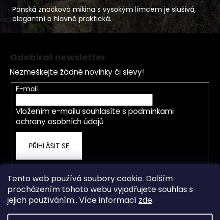
Pánská značková mikina s vysokým límcem je slušivá,
elegantní a hlavně praktická.
Z
á
Odebírat newsletter
p
Nezmeškejte žádné novinky či slevy!
a
t
E-mail
í
Vložením e-mailu souhlasíte s
podmínkami
ochrany osobních údajů
PŘIHLÁSIT SE
Tento web používá soubory cookie. Dalším
procházením tohoto webu vyjadřujete souhlas s
jejich používáním.. Více informací
zde
.