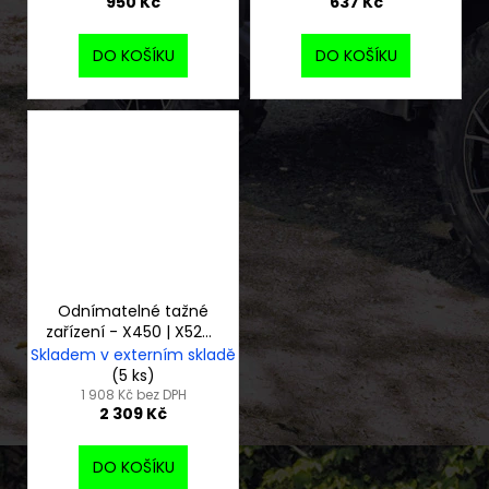
950 Kč
637 Kč
DO KOŠÍKU
DO KOŠÍKU
Odnímatelné tažné
zařízení - X450 | X520 |
X550
Skladem v externím skladě
(5 ks)
1 908 Kč bez DPH
2 309 Kč
DO KOŠÍKU