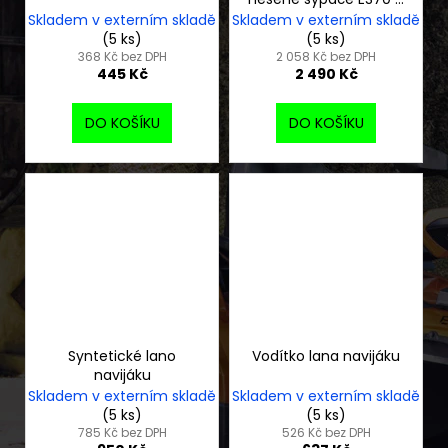
ES100
Skladem v externím skladě
Skladem v externím skladě
(5 ks)
(5 ks)
368 Kč bez DPH
2 058 Kč bez DPH
445 Kč
2 490 Kč
DO KOŠÍKU
DO KOŠÍKU
Syntetické lano
Vodítko lana navijáku
navijáku
Skladem v externím skladě
Skladem v externím skladě
(5 ks)
(5 ks)
785 Kč bez DPH
526 Kč bez DPH