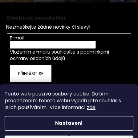
u
Z
á
Odebírat newsletter
p
Nezmeškejte žádné novinky či slevy!
a
t
E-mail
í
Vložením e-mailu souhlasíte s
podmínkami
ochrany osobních údajů
PŘIHLÁSIT SE
Tento web používá soubory cookie. Dalším
procházením tohoto webu vyjadřujete souhlas s
jejich používáním.. Více informací
zde
.
Nastavení
Vytvořil Shoptet
Od 4.5.2026 je prodejna a servis přestěhována na nové
adrese Staré Město 838, Třinec. OTEVÍRACÍ DOBA PO-ČT
Copyright 2026
rwdshop.cz
. Všechna práva vyhrazena.