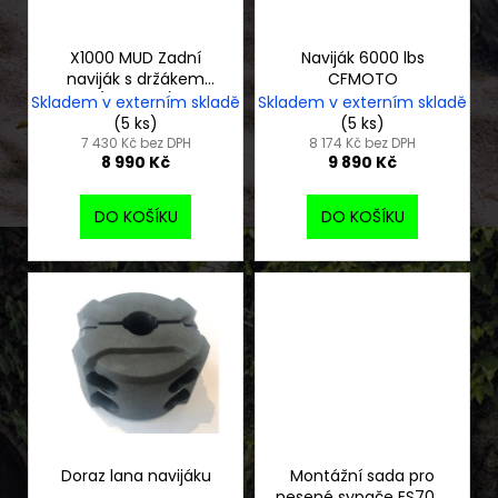
p
č
ů
u
r
j
o
X1000 MUD Zadní
Naviják 6000 lbs
e
naviják s držákem
CFMOTO
d
m
(3500 lbs)
Skladem v externím skladě
Skladem v externím skladě
u
e
(5 ks)
(5 ks)
k
7 430 Kč bez DPH
8 174 Kč bez DPH
8 990 Kč
9 890 Kč
t
ELEKTRICKÝ
ů
MOTOCYKL
DO KOŠÍKU
DO KOŠÍKU
79BIKE
FALCON
PRO
114
990
Kč
Doraz lana navijáku
Montážní sada pro
nesené sypače ES70 a