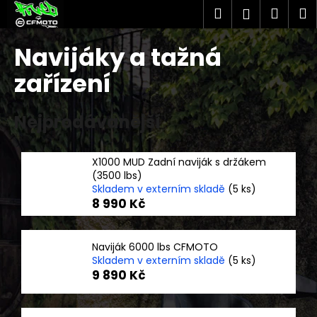
K
Přejít
Hledat
Náku
M
Přihlášen
na
o
obsah
Zpět
Zpět
košík
š
Navijáky a tažná
í
C
zařízení
k
o
p
Nejprodávanější
o
t
X1000 MUD Zadní naviják s držákem
ř
(3500 lbs)
e
Skladem v externím skladě
(5 ks)
b
8 990 Kč
u
j
Naviják 6000 lbs CFMOTO
e
Skladem v externím skladě
(5 ks)
9 890 Kč
t
e
n