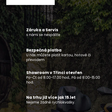
7
položek celkem
O
v
l
Záruka a Servis
á
s námi se nespálíte
d
a
c
Bezpečná platba
í
U nás můžete platit kartou, hotově či
p
převodem
r
v
Showroom v Třinci otevřen
k
Po-Čt od 8.00-17.00 hod., Pá od 8.00-15.00
y
hod.
v
ý
p
Na trhu již více jak 15.let
Nejsme žádné rychlokvašky.
i
s