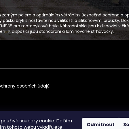
 zorným polem a optimálním větráním. Bezpečná ochrana a optim
ásku brýlí s nastavitelnou velikostí a silikonovými proužky. Dok
N1938 pro motocyklové brýle Náhradní skla jsou k dispozici v či
ení. K dispozici jsou standardní a laminované strhávačky.
chrany osobních údajů
používá soubory cookie. Dalším
Odmítnout
S
m tohoto webu vyjadřujete