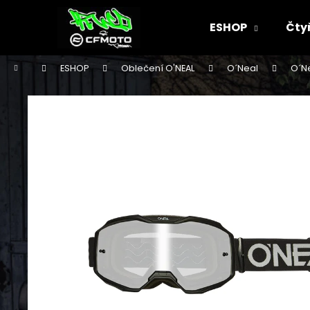
K
Přejít
na
o
ESHOP
Čty
obsah
Zpět
Zpět
š
do
do
í
Domů
ESHOP
Oblečení O'NEAL
O´Neal
O´N
k
obchodu
obchodu