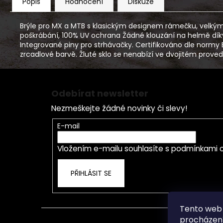
Popis
Hodnocení
Diskuze
Brýle pro MX a MTB s klasickým designem rámečku, velkým
poškrábání, 100% UV ochrana Žádné klouzání na helmě díky p
Integrované piny pro strhávačky. Certifikováno dle normy E
zrcadlové barvě. Žluté sklo se nenabízí ve dvojitém proved
Z
á
Odebírat newsletter
p
Nezmeškejte žádné novinky či slevy!
a
t
E-mail
í
Vložením e-mailu souhlasíte s
podmínkami o
PŘIHLÁSIT SE
Tento web 
procházení