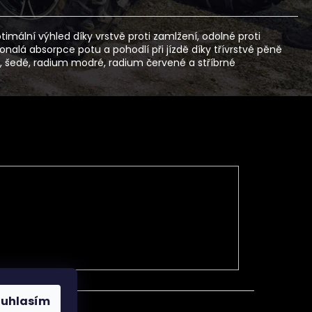
ální výhled díky vrstvě proti zamlžení, odolné proti
onalá absorpce potu a pohodlí při jízdě díky třívrstvé pěně
ré, šedé, radium modré, radium červené a stříbrné
ouhlasím