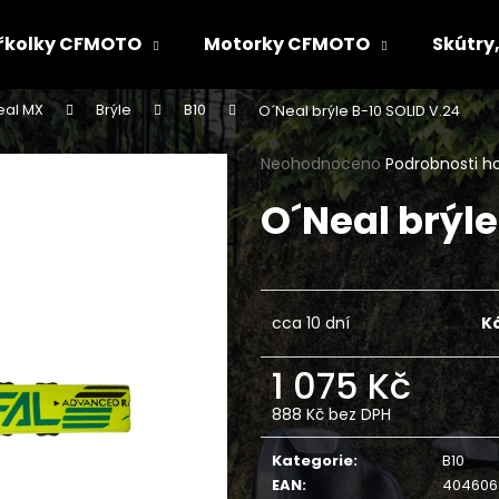
řkolky CFMOTO
Motorky CFMOTO
Skútry,
eal MX
Brýle
B10
O´Neal brýle B-10 SOLID V.24
Co potřebujete najít?
Průměrné
Neohodnoceno
Podrobnosti h
hodnocení
O´Neal brýle
produktu
HLEDAT
je
0,0
z
5
Doporučujeme
hvězdiček.
cca 10 dní
K
1 075 Kč
888 Kč bez DPH
Měrná
cena:
Kategorie
:
B10
EAN
:
404606