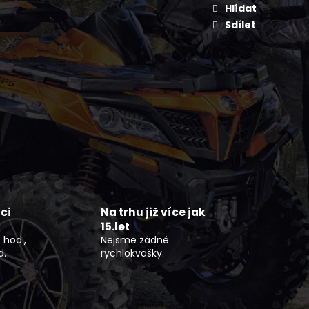
KAYO S70
Hlídat
Sdílet
ci
Na trhu již více jak
15.let
 hod.,
Nejsme žádné
d.
rychlokvašky.