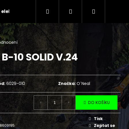
Hledat
Přihlášení
Nákupní
 elektr.skútry
CENÍK SERVISNÍCH ÚKONŮ
Ko
košík
odnocení
 B-10 SOLID V.24
ód:
6029-010
Značka:
O´Neal
DO KOŠÍKU
Následující
Tisk
8609195
Zeptat se