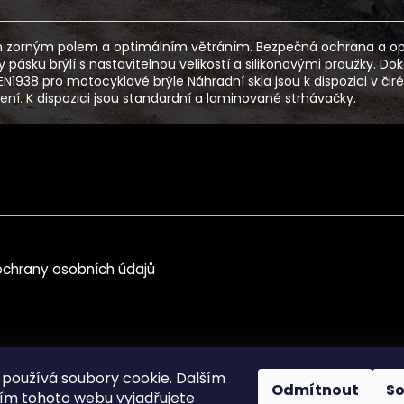
 zorným polem a optimálním větráním. Bezpečná ochrana a optim
ásku brýlí s nastavitelnou velikostí a silikonovými proužky. Dok
N1938 pro motocyklové brýle Náhradní skla jsou k dispozici v či
ení. K dispozici jsou standardní a laminované strhávačky.
chrany osobních údajů
používá soubory cookie. Dalším
Odmítnout
S
m tohoto webu vyjadřujete