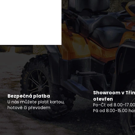
SOFTSHELLOVÁ VESTA PÁNSKÁ TRAIL
DĚTSKÁ BUGGY 
850 Kč
33 990 Kč
Showroom v Třin
Bezpečná platba
otevřen
U nás můžete platit kartou,
Po-Čt od 8.00-17.00
hotově či převodem
Pá od 8.00-15.00 ho