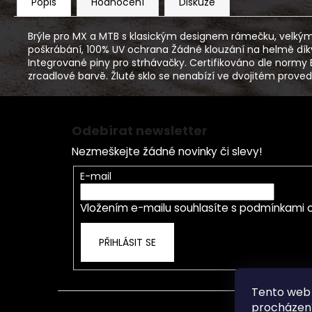
Popis
Hodnocení
Diskuze
Brýle pro MX a MTB s klasickým designem rámečku, velkým
poškrábání, 100% UV ochrana Žádné klouzání na helmě díky p
Integrované piny pro strhávačky. Certifikováno dle normy E
zrcadlové barvě. Žluté sklo se nenabízí ve dvojitém proved
Z
á
Odebírat newsletter
p
Nezmeškejte žádné novinky či slevy!
a
t
E-mail
í
Vložením e-mailu souhlasíte s
podmínkami o
PŘIHLÁSIT SE
Tento web 
procházení