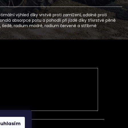
ální výhled díky vrstvě proti zamlžení, odolné proti
onalá absorpce potu a pohodlí při jízdě díky třívrstvé pěně
ré, šedé, radium modré, radium červené a stříbrné
ouhlasím