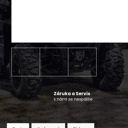
POPRUH K NAVIJÁKU CFMOTO
150 Kč
Záruka a Servis
s námi se nespálíte