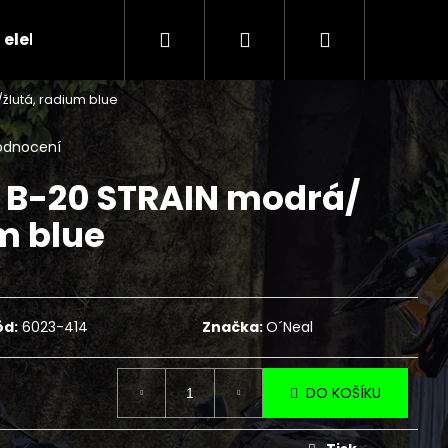
Hledat
Přihlášení
Nákupní
 elektr.skútry
CENÍK SERVISNÍCH ÚKONŮ
Ko
žlutá, radium blue
košík
odnocení
e B-20 STRAIN modrá/
m blue
ód:
6023-414
Značka:
O´Neal
Následující
DO KOŠÍKU