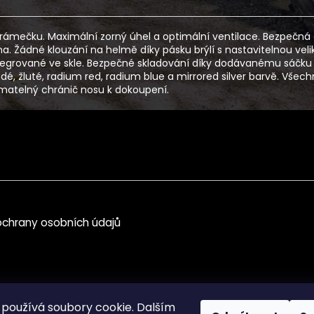
mečku. Maximální zorný úhel a optimální ventilace. Bezpečná o
. Žádné klouzání na helmě díky pásku brýlí s nastavitelnou veli
y integrované ve skle. Bezpečné skladování díky dodávanému sáčku
 šedé, žluté, radium red, radium blue a mirrored silver barvě. Vše
ímatelný chránič nosu k dokoupení.
chrany osobních údajů
používá soubory cookie. Dalším