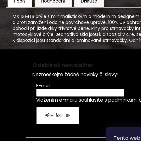
Popis
Hodnocení
Diskuze
MX & MTB brýle s minimalistickým a moderním designem rá
a proti zamlžení odolné povrchové úpravě, 100% UV ochrana
pohodlí při jízdě díky třívrstvé pěně. Piny pro strhávačk
motocyklové brýle. Jednotlivá skla jsou k dispozici v čiré,
K dispozici jsou standardní a laminované strhávačky. Odn
Z
á
Odebírat newsletter
p
Nezmeškejte žádné novinky či slevy!
a
t
E-mail
í
Vložením e-mailu souhlasíte s
podmínkami o
PŘIHLÁSIT SE
Tento web 