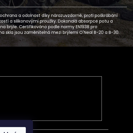
chrana a odolnost díky nárazuvzdorné, proti poškrábání
kostí a silikonovými proužky. Dokonalá absorpce potu a
 na brýle. Certifikováno podle normy EN1938 pro
chna skla jsou zaměnitelná mezi brýlemi O'Neal B-20 a B-30.