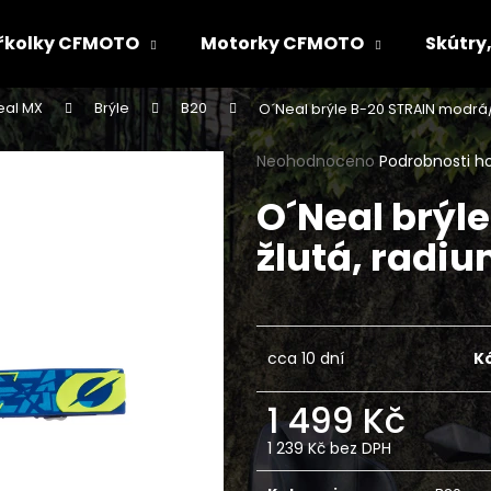
řkolky CFMOTO
Motorky CFMOTO
Skútry,
eal MX
Brýle
B20
O´Neal brýle B-20 STRAIN modrá/
Co potřebujete najít?
Průměrné
Neohodnoceno
Podrobnosti h
hodnocení
O´Neal brýl
produktu
HLEDAT
je
žlutá, radiu
0,0
z
5
Doporučujeme
hvězdiček.
cca 10 dní
K
1 499 Kč
1 239 Kč bez DPH
Měrná
cena: