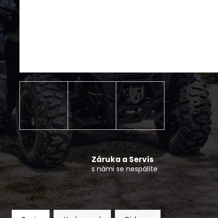
POPRUH K NAVIJÁKU CFMOTO
150 Kč
Záruka a Servis
s námi se nespálíte