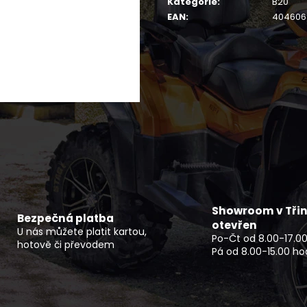
Kategorie
:
B20
SOFTSHELLOVÁ VESTA PÁNSKÁ TRAIL
DĚTSKÁ BUGGY 
EAN
:
404606
850 Kč
33 990 Kč
Showroom v Třin
Bezpečná platba
otevřen
U nás můžete platit kartou,
Po-Čt od 8.00-17.00
hotově či převodem
Pá od 8.00-15.00 ho