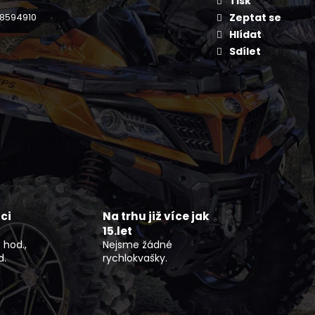
Tisk
KAYO S70
8594910
Zeptat se
Hlídat
Sdílet
ci
Na trhu již více jak
15.let
 hod.,
Nejsme žádné
d.
rychlokvašky.