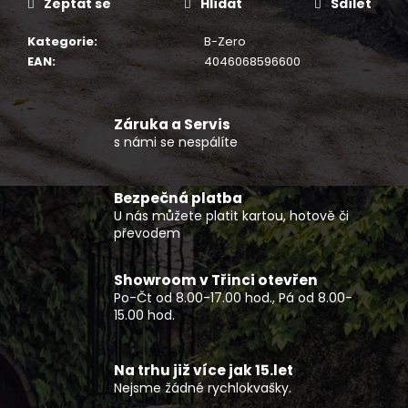
č
Zeptat se
Hlídat
Sdílet
u
j
Kategorie
:
B-Zero
e
EAN
:
4046068596600
m
e
Záruka a Servis
s námi se nespálíte
FF
935/950
HELMA
Bezpečná platba
S
U nás můžete platit kartou, hotově či
VYKLÁPĚCÍM
INTEGRÁLEM
převodem
ČERNÁ
2
Showroom v Třinci otevřen
890
Po-Čt od 8.00-17.00 hod., Pá od 8.00-
Kč
15.00 hod.
Na trhu již více jak 15.let
Nejsme žádné rychlokvašky.