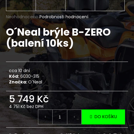
a
j
Průměrné
Neohodnoceno
Podrobnosti hodnocení
í
hodnocení
O´Neal brýle B-ZERO
produktu
t
je
?
(balení 10ks)
0,0
z
5
hvězdiček.
HLEDAT
cca 10 dní
Kód:
6030-315
Značka:
O´Neal
D
5 749 Kč
o
4 751 Kč bez DPH
p
Měrná
o
DO KOŠÍKU
cena:
r
u