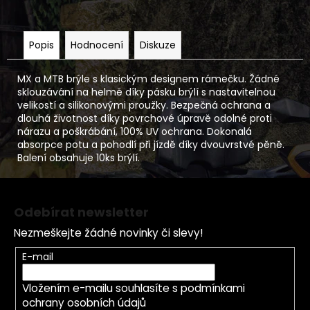
Popis
Hodnocení
Diskuze
MX a MTB brýle s klasickým designem rámečku. Žádné
sklouzávání na helmě díky pásku brýlí s nastavitelnou
velikostí a silikonovými proužky. Bezpečná ochrana a
dlouhá životnost díky povrchové úpravě odolné proti
nárazu a poškrábání, 100% UV ochrana. Dokonalá
absorpce potu a pohodlí při jízdě díky dvouvrstvé pěně.
Balení obsahuje 10ks brýlí.
Z
á
Odebírat newsletter
p
Nezmeškejte žádné novinky či slevy!
a
t
E-mail
í
Vložením e-mailu souhlasíte s
podmínkami
ochrany osobních údajů