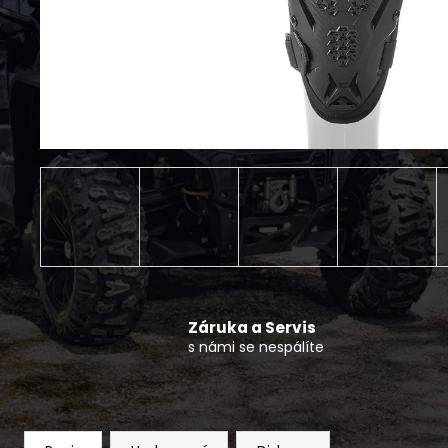
MIDLAND PŘEVODOVÝ OLEJ 75W90
330 Kč
Záruka a Servis
s námi se nespálíte