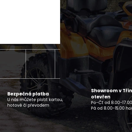
ROZŠIŘOVACÍ LEMY CFMOTO
ELEKTRICKÝ MOT
X850/X1000 G2
PRO
1 500 Kč
114 990 Kč
Showroom v Třin
Bezpečná platba
otevřen
U nás můžete platit kartou,
Po-Čt od 8.00-17.00
hotově či převodem
Pá od 8.00-15.00 ho