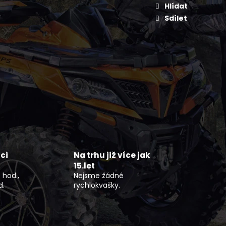
OCYKL 79BIKE FALCON
Hlídat
Sdílet
ci
Na trhu již více jak
15.let
 hod.,
Nejsme žádné
d.
rychlokvašky.