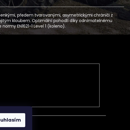
 tenkými, předem tvarovanými, asymetrickými chrániči z
dvojitým kloubem. Optimální pohodlí díky odnímatelnému
ormy EN1621-1 Level 1 (koleno).
ouhlasím