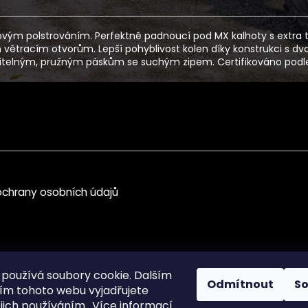
novým polstrováním. Perfektně padnoucí pod MX kalhoty s extra
ým větracím otvorům. Lepší pohyblivost kolen díky konstrukci s 
itelným, pružným páskům se suchým zipem. Certifikováno podle n
chrany osobních údajů
používá soubory cookie. Dalším
Odmítnout
S
m tohoto webu vyjadřujete
ejich používáním.. Více informací