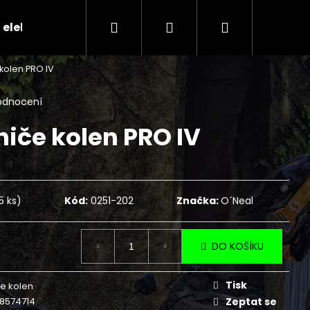
Hledat
Přihlášení
Nákupní
 elektr.skútry
CENÍK SERVISNÍCH ÚKONŮ
Ko
kolen PRO IV
košík
odnocení
niče kolen PRO IV
5 ks)
Kód:
0251-202
Značka:
O´Neal
DO KOŠÍKU
Následující
Tisk
e kolen
8574714
Zeptat se