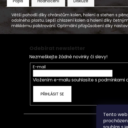
Popis
Hodnocení
Diskuze
Větší pohodlí díky chráničům kolen, holení a stehen s pě
odolného plastu. Lepší chlazení kolen a holení díky četn
měkkému polstrování. Optimální přizpůsobení díky nastav
Z
á
Odebírat newsletter
p
Nezmeškejte žádné novinky či slevy!
a
t
E-mail
í
Vložením e-mailu souhlasíte s
podmínkami o
PŘIHLÁSIT SE
Tento web 
procházení
souhlas s j