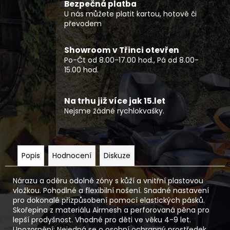
Bezpečná platba
U nás můžete platit kartou, hotově či
převodem
Showroom v Třinci otevřen
Po-Čt od 8.00-17.00 hod., Pá od 8.00-
15.00 hod.
Na trhu již více jak 15.let
Nejsme žádné rychlokvašky.
Popis
Hodnocení
Diskuze
Nárazu a oděru odolné zóny s kůží a vnitřní plastovou
vložkou. Pohodlné a flexibilní nošení. Snadné nastavení
pro dokonalé přizpůsobení pomocí elastických pásků.
Skořepina z materiálu Airmesh a perforovaná pěna pro
lepší prodyšnost. Vhodné pro děti ve věku 4-9 let.
Upozornění: Nejedná se o osobní ochranný prostředek