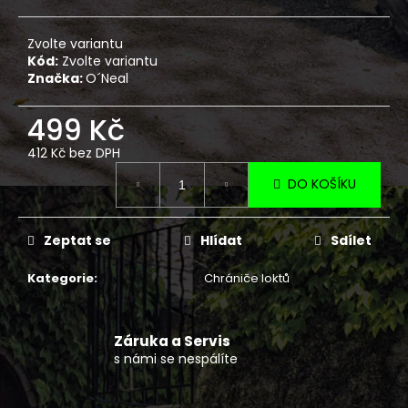
č
u
j
Zvolte variantu
e
Kód:
Zvolte variantu
Značka:
O´Neal
m
e
499 Kč
412 Kč bez DPH
ČTYŘKOLKA
Měrná
CFMOTO
DO KOŠÍKU
GLADIATOR
cena:
X850
EPS
EU5+
Zeptat se
Hlídat
Sdílet
G3
ČERNÁ
Kategorie
:
Chrániče loktů
OVERLAND
-
NOVINKA
279
Záruka a Servis
990
s námi se nespálíte
Kč