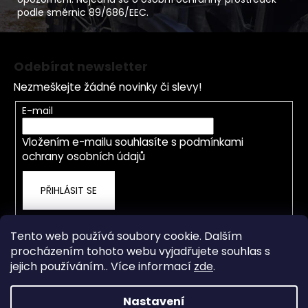
podle směrnic 89/686/EEC.
Z
á
Odebírat newsletter
p
Nezmeškejte žádné novinky či slevy!
a
t
E-mail
í
Vložením e-mailu souhlasíte s
podmínkami
ochrany osobních údajů
PŘIHLÁSIT SE
Tento web používá soubory cookie. Dalším
procházením tohoto webu vyjadřujete souhlas s
jejich používáním.. Více informací
zde
.
Nastavení