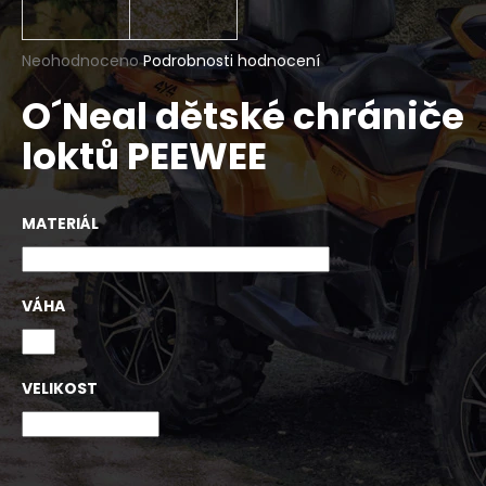
a
j
Průměrné
Neohodnoceno
Podrobnosti hodnocení
í
hodnocení
O´Neal dětské chrániče
produktu
t
je
?
loktů PEEWEE
0,0
z
5
hvězdiček.
MATERIÁL
HLEDAT
VÁHA
D
o
VELIKOST
p
o
r
u