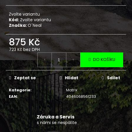
č
u
j
Zvolte variantu
e
Kód:
Zvolte variantu
Značka:
O´Neal
m
e
875 Kč
723 Kč bez DPH
PRACOVNÍ
Měrná
ČTYŘKOLKA
DO KOŠÍKU
GOES
cena:
TERROX
1000
LIMITED
Zeptat se
Hlídat
Sdílet
EU5+
ČERNÝ
Kategorie
:
Matrix
293
EAN
:
4046068561233
990
Kč
Záruka a Servis
s námi se nespálíte