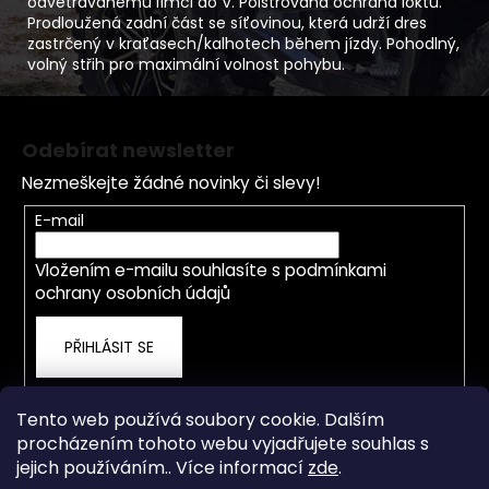
odvětrávanému límci do V. Polstrovaná ochrana loktů.
Prodloužená zadní část se síťovinou, která udrží dres
zastrčený v kraťasech/kalhotech během jízdy. Pohodlný,
volný střih pro maximální volnost pohybu.
Z
á
Odebírat newsletter
p
Nezmeškejte žádné novinky či slevy!
a
t
E-mail
í
Vložením e-mailu souhlasíte s
podmínkami
ochrany osobních údajů
PŘIHLÁSIT SE
Tento web používá soubory cookie. Dalším
procházením tohoto webu vyjadřujete souhlas s
jejich používáním.. Více informací
zde
.