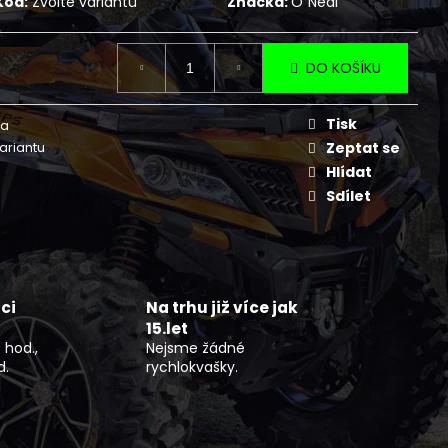
Kód:
Zvolte variantu
Značka:
O´Neal
NÍ BUNDA DLOUHÁ ČERNO
FLEX
DO KOŠÍKU
Tisk
ga
variantu
Zeptat se
Hlídat
Sdílet
ci
Na trhu již více jak
15.let
 hod.,
Nejsme žádné
d.
rychlokvašky.