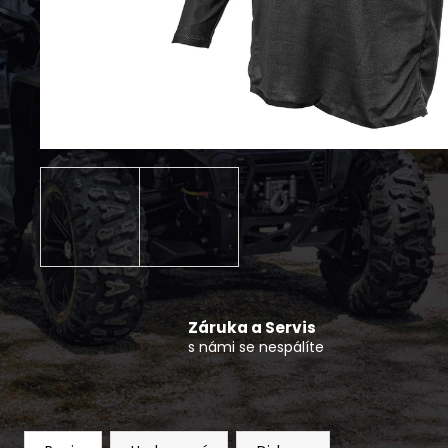
KRYTKA DISKU NÍZKÁ CFMOTO 4KS
490 Kč
Záruka a Servis
s námi se nespálíte