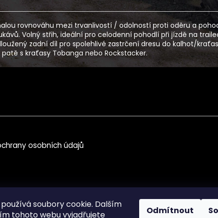
alou rovnováhu mezi trvanlivostí / odolností proti oděru a pohod
kávů. Volný střih, ideální pro celodenní pohodlí při jízdě na trai
žený zadní díl pro spolehlivé zastrčení dresu do kalhot/kraťasů př
 k patě s kraťasy Tobanga nebo Rockstacker.
chrany osobních údajů
používá soubory cookie. Dalším
Odmítnout
S
m tohoto webu vyjadřujete