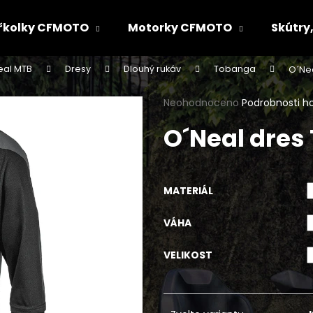
řkolky CFMOTO
Motorky CFMOTO
Skútry,
eal MTB
Dresy
Dlouhý rukáv
Tobanga
O´Ne
Co potřebujete najít?
Průměrné
Neohodnoceno
Podrobnosti h
hodnocení
O´Neal dre
produktu
HLEDAT
je
0,0
z
5
Doporučujeme
MATERIÁL
hvězdiček.
VÁHA
VELIKOST