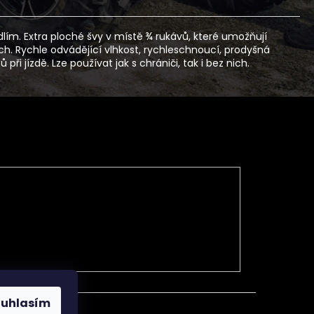
lím. Extra ploché švy v místě ¾ rukávů, které umožňují
lech. Rychle odvádějící vlhkost, rychleschnoucí, prodyšná
i jízdě. Lze používat jak s chrániči, tak i bez nich.
ouhlasím