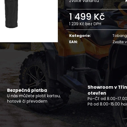
Zvolte variantu
ČTYŘKOLKA CFMOTO GLADIATOR X850
NF 2210 TEXTIL
EPS EU5+ G3 ČERNÁ OVERLAND -
ŠEDO ZELENÝ RE
NOVINKA
1 499 Kč
2 720 Kč
279 990 Kč
1 239 Kč bez DPH
Měrná
cena:
Kategorie
:
Toban
EAN
:
Zvolte 
Showroom v Třin
Bezpečná platba
otevřen
U nás můžete platit kartou,
Po-Čt od 8.00-17.00
hotově či převodem
Pá od 8.00-15.00 ho