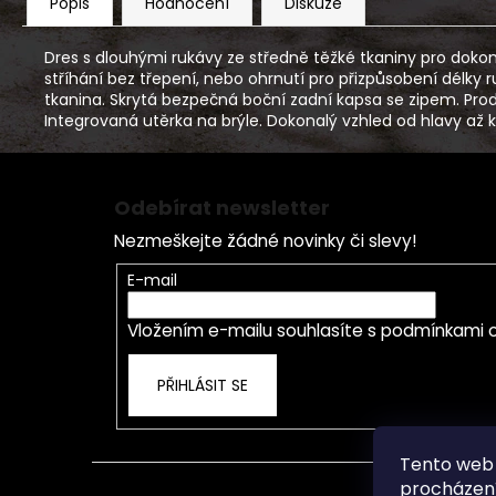
Popis
Hodnocení
Diskuze
Dres s dlouhými rukávy ze středně těžké tkaniny pro dokon
stříhání bez třepení, nebo ohrnutí pro přizpůsobení délky ru
tkanina. Skrytá bezpečná boční zadní kapsa se zipem. Prodlou
Integrovaná utěrka na brýle. Dokonalý vzhled od hlavy až
Z
á
Odebírat newsletter
p
Nezmeškejte žádné novinky či slevy!
a
t
E-mail
í
Vložením e-mailu souhlasíte s
podmínkami o
PŘIHLÁSIT SE
Tento web 
procházení