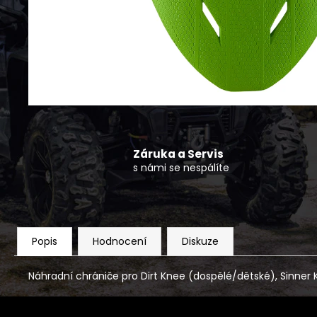
KRYTKA DISKU NÍZKÁ CFMOTO 4KS
490 Kč
Záruka a Servis
s námi se nespálíte
Popis
Hodnocení
Diskuze
Náhradní chrániče pro Dirt Knee (dospělé/dětské), Sinner Kn
Z