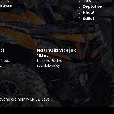
Tisk
í díly
NÍ BUNDA DLOUHÁ ČERNO
FLEX
8513416
Zeptat se
Hlídat
Sdílet
ci
Na trhu již více jak
15.let
 hod.,
Nejsme žádné
d.
rychlokvašky.
ováno dle normy EN1621 Level 1.