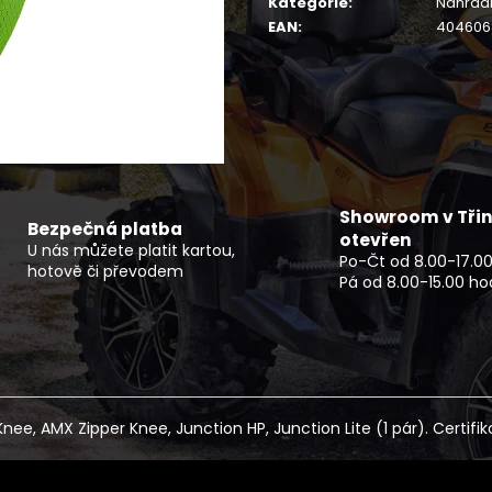
Kategorie
:
Náhradn
ČTYŘKOLKA CFMOTO GLADIATOR X850
NF 2210 TEXTIL
EPS EU5+ G3 ČERNÁ OVERLAND -
ŠEDO ZELENÝ RE
EAN
:
404606
NOVINKA
2 720 Kč
279 990 Kč
Showroom v Třin
Bezpečná platba
otevřen
U nás můžete platit kartou,
Po-Čt od 8.00-17.00
hotově či převodem
Pá od 8.00-15.00 ho
ee, AMX Zipper Knee, Junction HP, Junction Lite (1 pár). Certifik