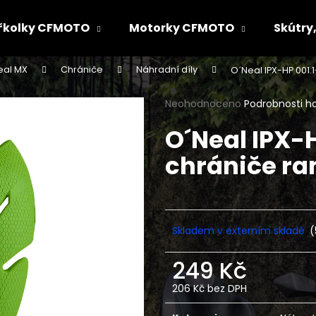
řkolky CFMOTO
Motorky CFMOTO
Skútry,
eal MX
Chrániče
Náhradní díly
O´Neal IPX-HP 001.
Co potřebujete najít?
Průměrné
Neohodnoceno
Podrobnosti h
hodnocení
O´Neal IPX-H
produktu
HLEDAT
je
chrániče ra
0,0
z
5
Doporučujeme
hvězdiček.
Skladem v externím skladě
(
249 Kč
206 Kč bez DPH
Měrná
cena: