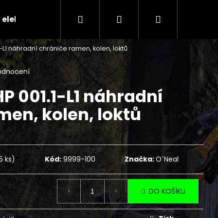
Hledat
Přihlášení
Nákupní
 elektr.skútry
CENÍK SERVISNÍCH ÚKONŮ
Ko
1-L1 náhradní chrániče ramen, kolen, loktů
košík
odnocení
P 001.1-L1 náhradní
men, kolen, loktů
5 ks)
Kód:
9999-100
Značka:
O´Neal
DO KOŠÍKU
Následující