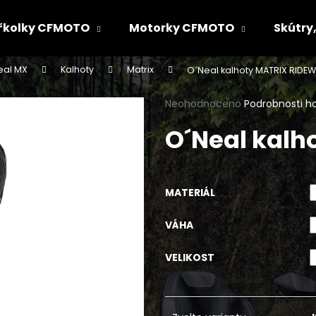
řkolky CFMOTO
Motorky CFMOTO
Skútry,
eal MX
Kalhoty
Matrix
O´Neal kalhoty MATRIX RIDE
Co potřebujete najít?
Průměrné
Neohodnoceno
Podrobnosti h
hodnocení
O´Neal kalh
produktu
HLEDAT
je
0,0
z
5
Doporučujeme
MATERIÁL
hvězdiček.
VÁHA
VELIKOST