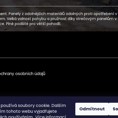
. Panely z odolnějších materiálů odolných proti opotřebení v ob
m. Velká volnost pohybu a pružnost díky strečovým panelům v k
. Plně podšité pro větší pohodlí.
chrany osobních údajů
používá soubory cookie. Dalším
Odmítnout
S
m tohoto webu vyjadřujete
ejich používáním.. Více informací