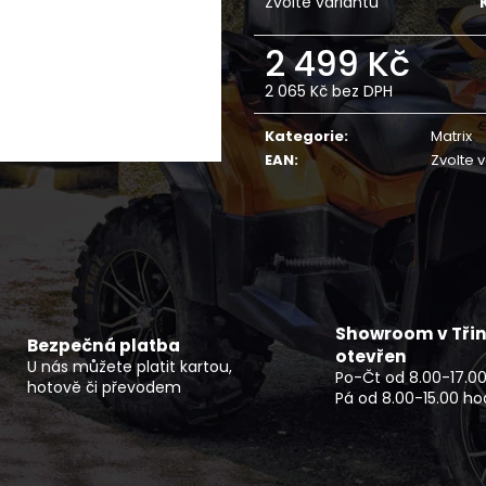
Zvolte variantu
ČTYŘKOLKA CFMOTO GLADIATOR X850
NF 2210 TEXTIL
EPS EU5+ G3 ČERNÁ OVERLAND -
ŠEDO ZELENÝ RE
NOVINKA
2 499 Kč
2 720 Kč
279 990 Kč
2 065 Kč bez DPH
Měrná
cena:
Kategorie
:
Matrix
EAN
:
Zvolte 
Showroom v Třin
Bezpečná platba
otevřen
U nás můžete platit kartou,
Po-Čt od 8.00-17.00
hotově či převodem
Pá od 8.00-15.00 ho