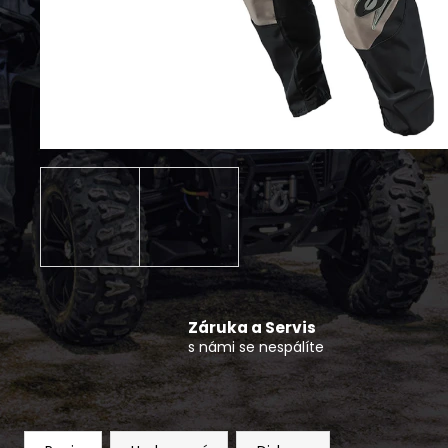
KRYTKA DISKU NÍZKÁ CFMOTO 4KS
490 Kč
Záruka a Servis
s námi se nespálíte