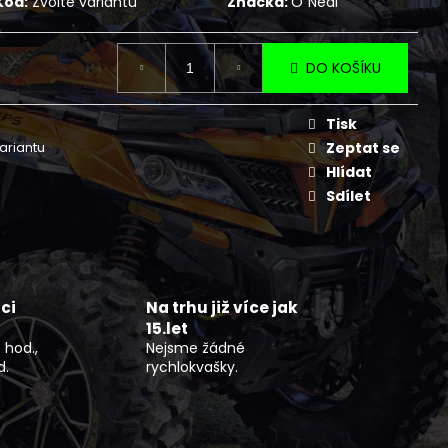
Kód:
Zvolte variantu
Značka:
O´Neal
NÍ BUNDA DLOUHÁ ČERNO
FLEX
DO KOŠÍKU
Tisk
variantu
Zeptat se
Hlídat
Sdílet
ci
Na trhu již více jak
15.let
 hod.,
Nejsme žádné
d.
rychlokvašky.