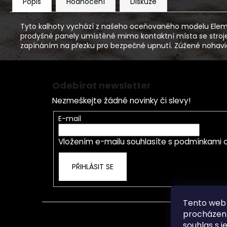
Popis
Hodnocení
Diskuze
Tyto kalhoty vychází z našeho oceňovaného modelu Element
prodyšné panely umístěné mimo kontaktní místa se stroje
zapínáním na přezku pro bezpečné upnutí. Zúžené nohavice
Z
á
Odebírat newsletter
p
Nezmeškejte žádné novinky či slevy!
a
t
E-mail
í
Vložením e-mailu souhlasíte s
podmínkami o
PŘIHLÁSIT SE
Tento web 
procházení
souhlas s j