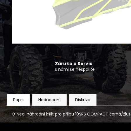
ČTYŘKOLKA CFMOTO GLADIATOR C5-A
G4 T3B ŠEDÁ
160 990 Kč
Záruka a Servis
s námi se nespálíte
Popis
Hodnocení
Diskuze
O´Neal náhradní kšilt pro přilbu 10SRS COMPACT černá/žlut
Z