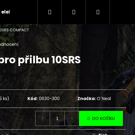
Hledat
Přihlášení
Nákupní
 elektr.skútry
CENÍK SERVISNÍCH ÚKONŮ
Ko
u 10SRS COMPACT
košík
odnocení
 pro přilbu 10SRS
5 ks)
Kód:
0630-300
Značka:
O´Neal
Následující
DO KOŠÍKU