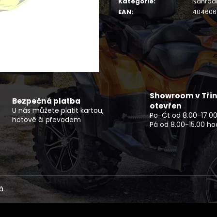
Kategorie
:
Náhradn
SERVIS SKÚTRU
NF 2210 TEXTIL
ŠEDO ZELENÝ RE
EAN
:
404606
1 900 Kč
2 720 Kč
Showroom v Třin
Bezpečná platba
otevřen
U nás můžete platit kartou,
Po-Čt od 8.00-17.00
hotově či převodem
Pá od 8.00-15.00 ho
á.