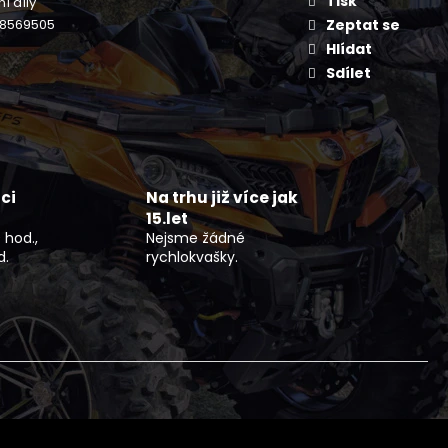
Tisk
í díly
NÍ BUNDA DLOUHÁ ČERNO
FLEX
8569505
Zeptat se
Hlídat
Sdílet
ci
Na trhu již více jak
15.let
 hod.,
Nejsme žádné
d.
rychlokvašky.