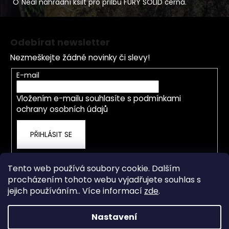
O´Neal náhradní kšilt pro přilbu FURY SOLID černá.
Z
á
Odebírat newsletter
p
Nezmeškejte žádné novinky či slevy!
a
t
E-mail
í
Vložením e-mailu souhlasíte s
podmínkami
ochrany osobních údajů
PŘIHLÁSIT SE
Tento web používá soubory cookie. Dalším
procházením tohoto webu vyjadřujete souhlas s
jejich používáním.. Více informací
zde
.
Nastavení
Vytvořil Shoptet
Od 4.5.2026 je prodejna a servis přestěhována na nové