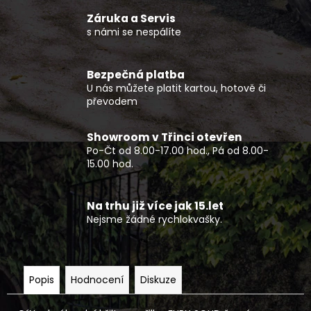
č
u
Záruka a Servis
j
s námi se nespálíte
e
m
Bezpečná platba
e
U nás můžete platit kartou, hotově či
převodem
ELEKTRICKÝ
MOTOCYKL
Showroom v Třinci otevřen
79BIKE
Po-Čt od 8.00-17.00 hod., Pá od 8.00-
FALCON
15.00 hod.
PRO
114
990
Na trhu již více jak 15.let
Kč
Nejsme žádné rychlokvašky.
Popis
Hodnocení
Diskuze