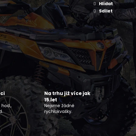
OCYKL 79BIKE FALCON
Hlídat
Sdílet
ci
Na trhu již více jak
15.let
 hod.,
Nejsme žádné
d.
rychlokvašky.