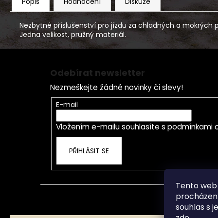
Popis
Hodnocení
Diskuze
Nezbytné příslušenství pro jízdu za chladných a mokrých po
Jedna velikost, pružný materiál.
Z
á
Odebírat newsletter
p
Nezmeškejte žádné novinky či slevy!
a
t
E-mail
í
Vložením e-mailu souhlasíte s
podmínkami o
PŘIHLÁSIT SE
Tento web 
procházení
souhlas s j
zde
.