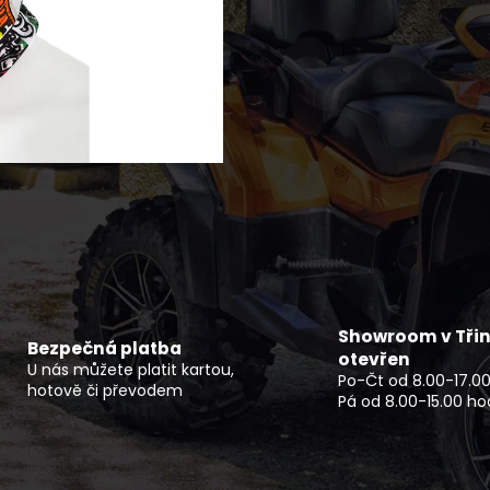
NF 2210 TEXTILNÍ BUNDA DLOUHÁ ČERNO
ELEKTRICKÝ MOT
ŠEDO ZELENÝ REFLEX
PRO
2 720 Kč
114 990 Kč
Showroom v Třin
Bezpečná platba
otevřen
U nás můžete platit kartou,
Po-Čt od 8.00-17.00
hotově či převodem
Pá od 8.00-15.00 ho