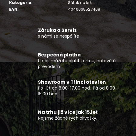
č
Kategorie
:
Šátek na krk
u
EAN
:
4046068527468
j
e
m
Záruka a Servis
e
s námi se nespálíte
ČTYŘKOLKA
Bezpečná platba
CFMOTO
U nás můžete platit kartou, hotově či
GLADIATOR
převodem
C5-
A
G4
Showroom v Třinci otevřen
T3B
ŠEDÁ
Po-Čt od 8.00-17.00 hod., Pá od 8.00-
15.00 hod.
160
990
Kč
Na trhu již více jak 15.let
Nejsme žádné rychlokvašky.