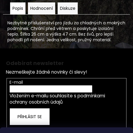
Popis
Hodnocení
Diskuze
Nezbytné příslušenství pro jízdu za chladných a mokrých
podmínek. Chrání před větrem a poskytuje izolační
teplo. Šířka 26 cm a výška 47 cm. Bez švů, pro lepší
pohodlí při nošení. Jedna velikost, pružný materiál.
Z
á
Odebírat newsletter
p
Nezmeškejte žádné novinky či slevy!
a
t
E-mail
í
Vložením e-mailu souhlasíte s
podmínkami
ochrany osobních údajů
PŘIHLÁSIT SE