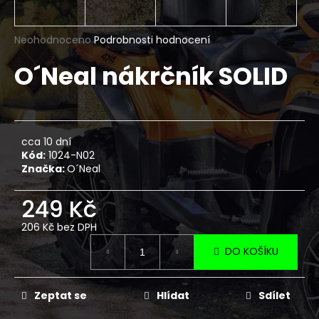
a
j
Průměrné
Neohodnoceno
Podrobnosti hodnocení
í
hodnocení
O´Neal nákrčník SOLID
produktu
t
je
?
0,0
z
5
hvězdiček.
cca 10 dní
Kód:
1024-N02
HLEDAT
Značka:
O´Neal
249 Kč
D
206 Kč bez DPH
Měrná
o
DO KOŠÍKU
cena:
p
o
r
Zeptat se
Hlídat
Sdílet
u