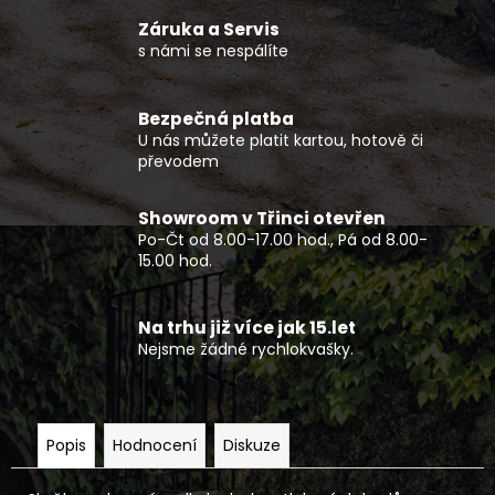
č
u
Záruka a Servis
j
s námi se nespálíte
e
m
Bezpečná platba
e
U nás můžete platit kartou, hotově či
převodem
NF
2210
Showroom v Třinci otevřen
TEXTILNÍ
Po-Čt od 8.00-17.00 hod., Pá od 8.00-
BUNDA
15.00 hod.
DLOUHÁ
ČERNO
ŠEDO
ZELENÝ
Na trhu již více jak 15.let
REFLEX
Nejsme žádné rychlokvašky.
2
720
Kč
Popis
Hodnocení
Diskuze