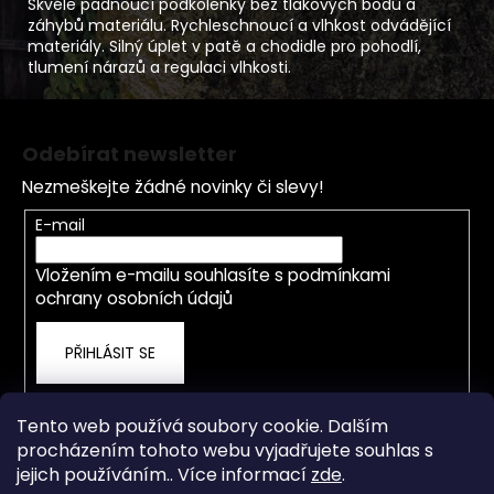
Skvěle padnoucí podkolenky bez tlakových bodů a
záhybů materiálu. Rychleschnoucí a vlhkost odvádějící
materiály. Silný úplet v patě a chodidle pro pohodlí,
tlumení nárazů a regulaci vlhkosti.
Z
á
Odebírat newsletter
p
Nezmeškejte žádné novinky či slevy!
a
t
E-mail
í
Vložením e-mailu souhlasíte s
podmínkami
ochrany osobních údajů
PŘIHLÁSIT SE
Tento web používá soubory cookie. Dalším
procházením tohoto webu vyjadřujete souhlas s
jejich používáním.. Více informací
zde
.