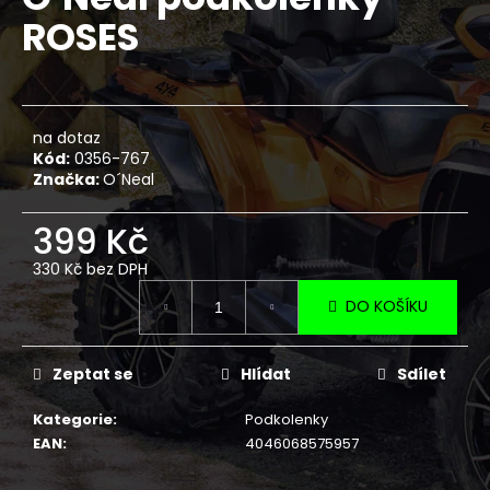
je
a
ROSES
0,0
z
j
5
í
hvězdiček.
t
?
na dotaz
Kód:
0356-767
Značka:
O´Neal
399 Kč
HLEDAT
330 Kč bez DPH
Měrná
DO KOŠÍKU
cena:
D
o
Zeptat se
Hlídat
Sdílet
p
o
Kategorie
:
Podkolenky
r
EAN
:
4046068575957
u