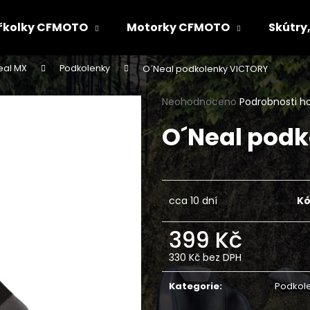
řkolky CFMOTO
Motorky CFMOTO
Skútry,
eal MX
Podkolenky
O´Neal podkolenky VICTORY
Co potřebujete najít?
Průměrné
Neohodnoceno
Podrobnosti h
hodnocení
O´Neal pod
produktu
HLEDAT
je
0,0
z
5
Doporučujeme
hvězdiček.
cca 10 dní
Kó
399 Kč
330 Kč bez DPH
Měrná
cena:
Kategorie
:
Podkol