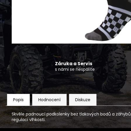
MIDLAND PŘEVODOVÝ OLEJ 75W90
330 Kč
Záruka a Servis
s námi se nespálíte
Popis
Hodnocení
Diskuze
Skvěle padnoucí podkolenky bez tlakových bodů a záhybů ma
regulaci vlhkosti.