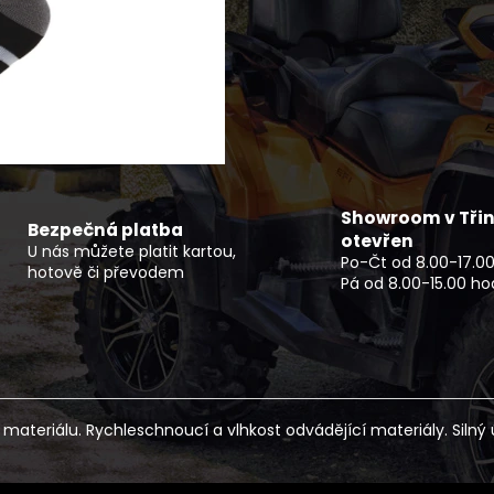
ROZŠIŘOVACÍ LEMY CFMOTO
ELEKTRICKÝ MOT
X850/X1000 G2
PRO
1 500 Kč
114 990 Kč
Showroom v Třin
Bezpečná platba
otevřen
U nás můžete platit kartou,
Po-Čt od 8.00-17.00
hotově či převodem
Pá od 8.00-15.00 ho
teriálu. Rychleschnoucí a vlhkost odvádějící materiály. Silný ú