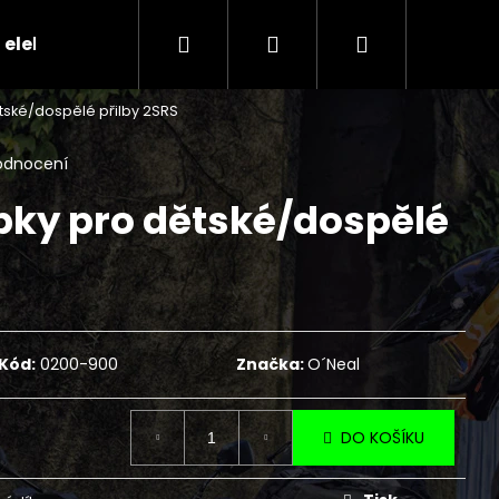
Hledat
Přihlášení
Nákupní
 elektr.skútry
CENÍK SERVISNÍCH ÚKONŮ
Ko
tské/dospělé přilby 2SRS
košík
odnocení
bky pro dětské/dospělé
Kód:
0200-900
Značka:
O´Neal
DO KOŠÍKU
Následující