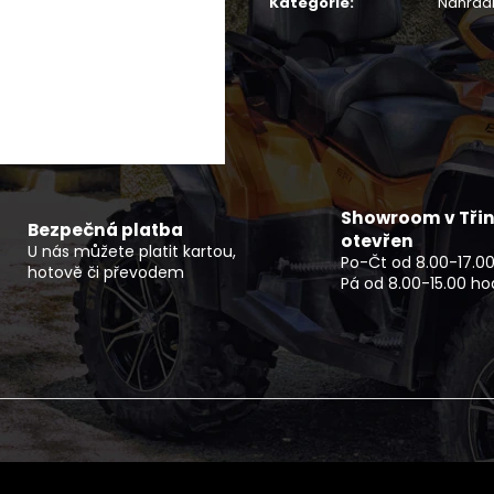
Kategorie
:
Náhradn
ČTYŘKOLKA CFMOTO GLADIATOR X850
NF 2210 TEXTIL
EPS EU5+ G3 ČERNÁ OVERLAND -
ŠEDO ZELENÝ RE
NOVINKA
2 720 Kč
279 990 Kč
Showroom v Třin
Bezpečná platba
otevřen
U nás můžete platit kartou,
Po-Čt od 8.00-17.00
hotově či převodem
Pá od 8.00-15.00 ho