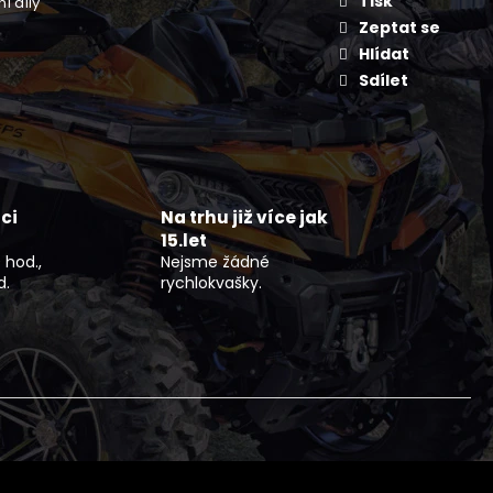
Tisk
í díly
NÍ BUNDA DLOUHÁ ČERNO
FLEX
Zeptat se
Hlídat
Sdílet
ci
Na trhu již více jak
15.let
 hod.,
Nejsme žádné
d.
rychlokvašky.