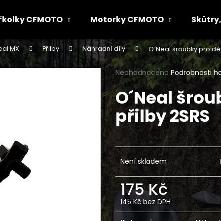
řkolky CFMOTO
Motorky CFMOTO
Skútry,
eal MX
Přilby
Náhradní díly
O´Neal šroubky pro dě
Co potřebujete najít?
Průměrné
Neohodnoceno
Podrobnosti h
hodnocení
O´Neal šrou
produktu
HLEDAT
je
přilby 2SRS
0,0
z
5
Doporučujeme
hvězdiček.
Není skladem
175 Kč
145 Kč bez DPH
Měrná
cena: