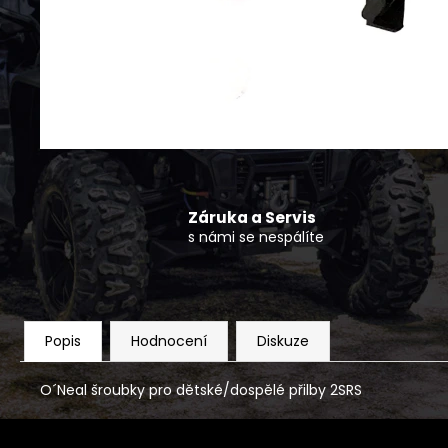
KRYTKA DISKU NÍZKÁ CFMOTO 4KS
490 Kč
Záruka a Servis
s námi se nespálíte
Popis
Hodnocení
Diskuze
O´Neal šroubky pro dětské/dospělé přilby 2SRS
Z