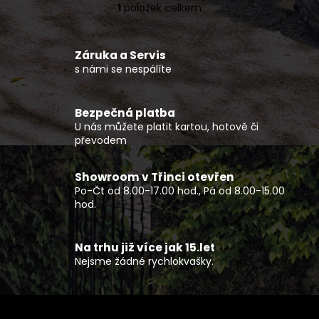
č
1
položek celkem
O
u
v
j
l
e
Záruka a Servis
á
m
s námi se nespálíte
d
e
a
c
Bezpečná platba
TRIČKO
í
U nás můžete platit kartou, hotově či
PÁNSKÉ
p
převodem
CLASSIC
r
NEW
v
Showroom v Třinci otevřen
450
k
Kč
Po-Čt od 8.00-17.00 hod., Pá od 8.00-15.00
y
hod.
v
ý
p
Na trhu již více jak 15.let
Nejsme žádné rychlokvašky.
i
s
u
Z