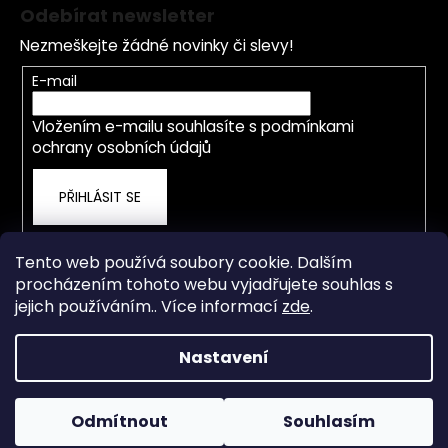
á
Odebírat newsletter
p
Nezmeškejte žádné novinky či slevy!
a
t
E-mail
í
Vložením e-mailu souhlasíte s
podmínkami
ochrany osobních údajů
PŘIHLÁSIT SE
Tento web používá soubory cookie. Dalším
procházením tohoto webu vyjadřujete souhlas s
jejich používáním.. Více informací
zde
.
Nastavení
Vytvořil Shoptet
Od 4.5.2026 je prodejna a servis přestěhována na nové
adrese Staré Město 838, Třinec. OTEVÍRACÍ DOBA PO-ČT
Copyright 2026
rwdshop.cz
. Všechna práva vyhrazena.
8.00-17.00 hod. PÁ 8.00-15.00 hod. Email: info@rwdshop.cz,
Odmítnout
Souhlasím
Upravit nastavení cookies
Tel. prodejna 727 883 807, Tel. servis 774 577 011