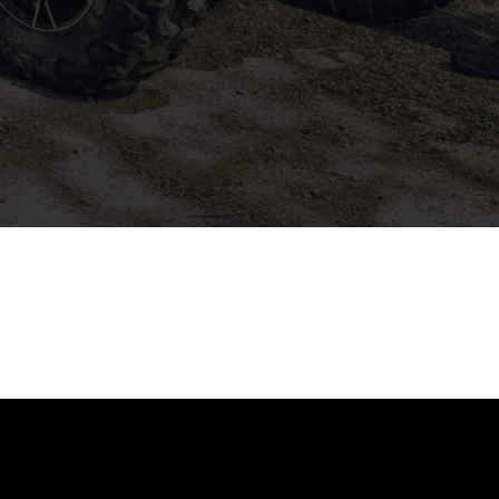
ci otevřen
Na trhu již více jak 15.let
 hod., Pá od
Nejsme žádné rychlokvašky.