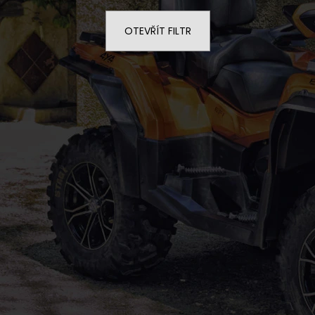
SERVIS SKÚTRU
NF 2210 TEXTIL
ŠEDO ZELENÝ RE
1 900 Kč
OTEVŘÍT FILTR
2 720 Kč