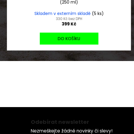
(250 ml)
Skladem v externím skladě
(5 ks)
330 Kč bez DPH
399 Kč
DO KOŠÍKU
B
Záruka a Servis
U 
s námi se nespálíte
ho
Z
á
Odebírat newsletter
p
Nezmeškejte žádné novinky či slevy!