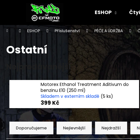
K
Přejít
na
o
ESHOP
Čty
obsah
Zpět
Zpět
š
do
do
í
Domů
ESHOP
Příslušenství
PÉČE A ÚDRŽBA
Č
k
obchodu
obchodu
Ostatní
Nejprodávanější
Motorex Ethanol Treatment Aditivum do
benzinu E10 (250 ml)
Skladem v externím skladě
(5 ks)
399 Kč
Ř
a
Doporučujeme
Nejlevnější
Nejdražší
N
z