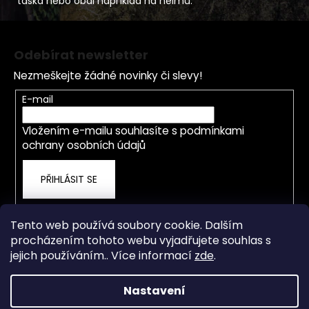
taška nebo obal například na helmu.
Z
á
Odebírat newsletter
p
Nezmeškejte žádné novinky či slevy!
a
t
E-mail
í
Vložením e-mailu souhlasíte s
podmínkami
ochrany osobních údajů
PŘIHLÁSIT SE
Tento web používá soubory cookie. Dalším
procházením tohoto webu vyjadřujete souhlas s
jejich používáním.. Více informací
zde
.
Nastavení
Vytvořil Shoptet
Od 4.5.2026 je prodejna a servis přestěhována na nové