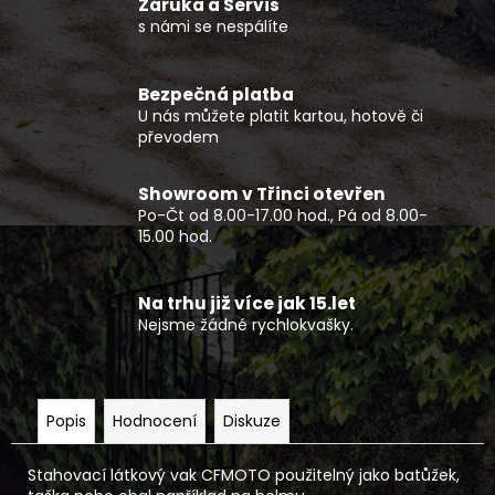
č
Záruka a Servis
u
s námi se nespálíte
j
e
Bezpečná platba
m
U nás můžete platit kartou, hotově či
e
převodem
ČTYŘKOLKA
Showroom v Třinci otevřen
CFMOTO
Po-Čt od 8.00-17.00 hod., Pá od 8.00-
GLADIATOR
15.00 hod.
X850
EPS
EU5+
G3
Na trhu již více jak 15.let
ČERNÁ
Nejsme žádné rychlokvašky.
OVERLAND
-
NOVINKA
279
Popis
Hodnocení
Diskuze
990
Kč
Stahovací látkový vak CFMOTO použitelný jako batůžek,