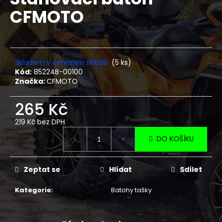
je
a
CFMOTO
0,0
z
j
5
í
hvězdiček.
t
?
Skladem v externím skladě
(5 ks)
Kód:
85224B-00100
Značka:
CFMOTO
265 Kč
HLEDAT
219 Kč bez DPH
Měrná
DO KOŠÍKU
cena:
D
o
Zeptat se
Hlídat
Sdílet
p
o
Kategorie
:
Batohy tašky
r
u