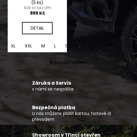
(5 ks)
826 Kč bez DPH
999 Kč
DETAIL
XL
XXL
M
L
S
5
položek celkem
O
v
l
Záruka a Servis
á
s námi se nespálíte
d
a
c
Bezpečná platba
í
U nás můžete platit kartou, hotově či
p
převodem
r
v
Showroom v Třinci otevřen