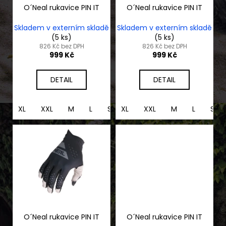
č
o
O´Neal rukavice PIN IT
O´Neal rukavice PIN IT
u
d
j
Skladem v externím skladě
Skladem v externím skladě
e
u
(5 ks)
(5 ks)
m
k
826 Kč bez DPH
826 Kč bez DPH
999 Kč
999 Kč
e
t
ů
DETAIL
DETAIL
SERVIS
SKÚTRU
1
XL
XXL
M
L
S
XL
XXL
M
L
S
900
Kč
O´Neal rukavice PIN IT
O´Neal rukavice PIN IT