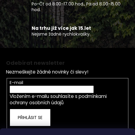
k
Po-Čt od 8.00-17.00 hod., Pá od 8.00-15.00
y
hod.
v
ý
p
Na trhu již více jak 15.let
Nejsme žádné rychlokvašky.
i
s
u
Z
á
Odebírat newsletter
p
Nezmeškejte žádné novinky či slevy!
a
t
E-mail
í
Vložením e-mailu souhlasíte s
podmínkami
ochrany osobních údajů
PŘIHLÁSIT SE