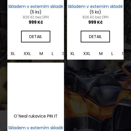
Skladem v externím skladě
Skladem v externím skladě
(5 ks)
(5 ks)
826 Kč bez DPH
826 Kč bez DPH
999 Kč
999 Kč
DETAIL
DETAIL
XL
XXL
M
L
S
XL
XXL
M
L
S
O´Neal rukavice PIN IT
Skladem v externím skladě