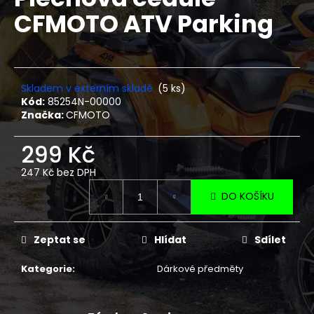
je
a
CFMOTO ATV Parking
0,0
z
j
5
í
hvězdiček.
t
?
Skladem v externím skladě
(5 ks)
Kód:
85254N-00000
Značka:
CFMOTO
299 Kč
HLEDAT
247 Kč bez DPH
Měrná
DO KOŠÍKU
cena:
D
o
Zeptat se
Hlídat
Sdílet
p
o
Kategorie
:
Dárkové předměty
r
u