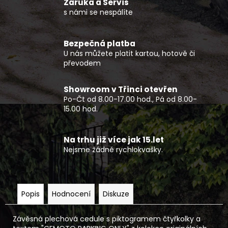
č
Záruka a Servis
u
s námi se nespálíte
j
e
Bezpečná platba
m
U nás můžete platit kartou, hotově či
e
převodem
ELEKTRICKÝ
Showroom v Třinci otevřen
MOTOCYKL
Po-Čt od 8.00-17.00 hod., Pá od 8.00-
79BIKE
15.00 hod.
FALCON
PRO
114
Na trhu již více jak 15.let
990
Nejsme žádné rychlokvašky.
Kč
Popis
Hodnocení
Diskuze
Závěsná plechová cedule s piktogramem čtyřkolky a