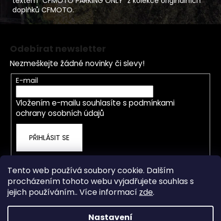
textem "CFMOTO PARKING ONLY" z kolekce originálních
doplňků CFMOTO.
Z
á
Odebírat newsletter
p
Nezmeškejte žádné novinky či slevy!
a
t
E-mail
í
Vložením e-mailu souhlasíte s
podmínkami
ochrany osobních údajů
PŘIHLÁSIT SE
Tento web používá soubory cookie. Dalším
procházením tohoto webu vyjadřujete souhlas s
jejich používáním.. Více informací
zde
.
Nastavení