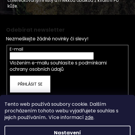
čtverečkovanými listy a měkkou obálkou z kvalitní PU
kůže.
Z
á
Odebírat newsletter
p
Nezmeškejte žádné novinky či slevy!
a
t
E-mail
í
Vložením e-mailu souhlasíte s
podmínkami
ochrany osobních údajů
PŘIHLÁSIT SE
Tento web používá soubory cookie. Dalším
procházením tohoto webu vyjadřujete souhlas s
jejich používáním.. Více informací
zde
.
Nastavení