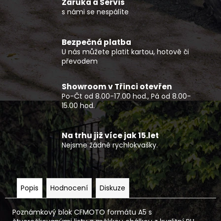
č
Záruka a Servis
u
s námi se nespálíte
j
e
Bezpečná platba
m
U nás můžete platit kartou, hotově či
e
převodem
DĚTSKÁ
Showroom v Třinci otevřen
BUGGY
Po-Čt od 8.00-17.00 hod., Pá od 8.00-
KAYO
15.00 hod.
S70
33
990
Na trhu již více jak 15.let
Kč
Nejsme žádné rychlokvašky.
Popis
Hodnocení
Diskuze
Poznámkový blok CFMOTO formátu A5 s