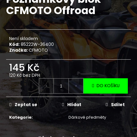
je
a
CFMOTO Offroad
0,0
z
j
5
í
hvězdiček.
t
?
Není skladem
Kód:
85222W-36400
Značka:
CFMOTO
145 Kč
HLEDAT
120 Kč bez DPH
Měrná
DO KOŠÍKU
cena:
D
o
Zeptat se
Hlídat
Sdílet
p
o
Kategorie
:
Dárkové předměty
r
u