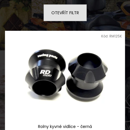
SERVIS SKÚTRU
NF 2210 TEXTIL
ŠEDO ZELENÝ RE
1 900 Kč
OTEVŘÍT FILTR
2 720 Kč
Kód:
RM125K
Rolny kyvné vidlice - černá