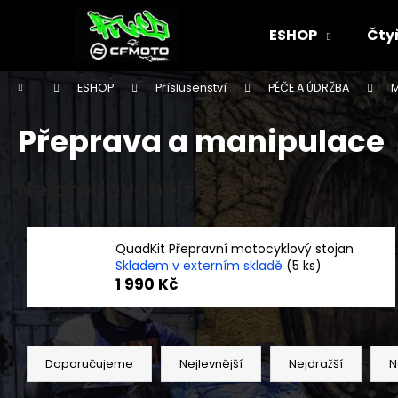
K
Přejít
na
o
ESHOP
Čty
obsah
Zpět
Zpět
š
do
do
í
Domů
ESHOP
Příslušenství
PÉČE A ÚDRŽBA
k
obchodu
obchodu
Přeprava a manipulace
Nejprodávanější
QuadKit Přepravní motocyklový stojan
Skladem v externím skladě
(5 ks)
1 990 Kč
Ř
a
Doporučujeme
Nejlevnější
Nejdražší
N
z