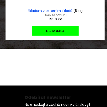
Skladem v externím skladě
(5 ks)
1 645 Kč bez DPH
1 990 Kč
DO KOŠÍKU
B
Záruka a Servis
U 
s námi se nespálíte
ho
Z
á
Odebírat newsletter
p
Nezmeškejte žádné novinky či slevy!