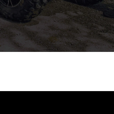
ci otevřen
Na trhu již více jak 15.let
 hod., Pá od
Nejsme žádné rychlokvašky.