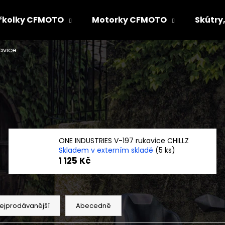
řkolky CFMOTO
Motorky CFMOTO
Skútry,
avice
Co potřebujete najít?
HLEDAT
Doporučujeme
ONE INDUSTRIES V-197 rukavice CHILLZ
Skladem v externím skladě
(5 ks)
1 125 Kč
ejprodávanější
Abecedně