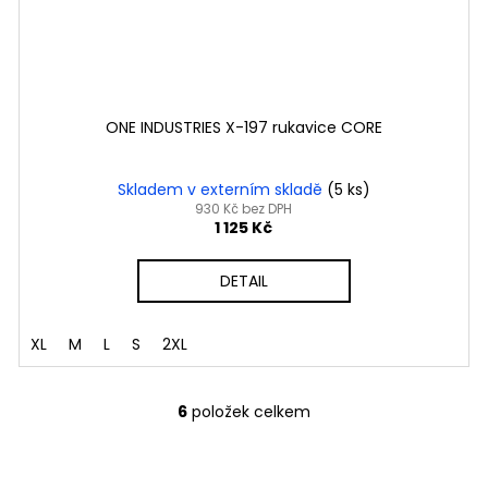
ONE INDUSTRIES X-197 rukavice CORE
Skladem v externím skladě
(5 ks)
930 Kč bez DPH
1 125 Kč
DETAIL
XL
M
L
S
2XL
6
položek celkem
O
v
l
ezpečná platba
Showroom v Třin