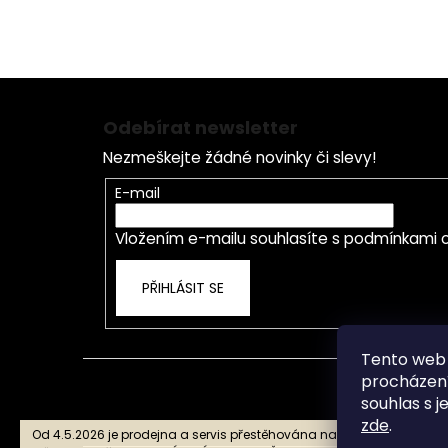
U 
s námi se nespálíte
ho
Z
á
Odebírat newsletter
p
Nezmeškejte žádné novinky či slevy!
a
t
E-mail
í
Vložením e-mailu souhlasíte s
podmínkami o
PŘIHLÁSIT SE
Tento web 
procházení
souhlas s j
zde
.
Od 4.5.2026 je prodejna a servis přestěhována na nové adrese Star