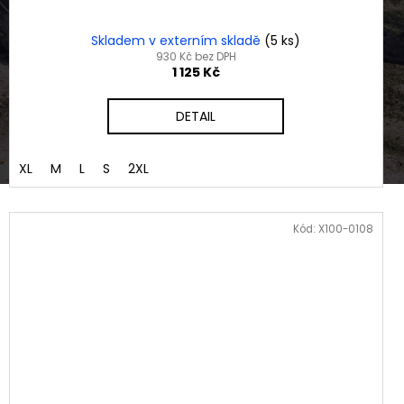
Skladem v externím skladě
(5 ks)
930 Kč bez DPH
1 125 Kč
DETAIL
XL
M
L
S
2XL
Kód:
X100-0108