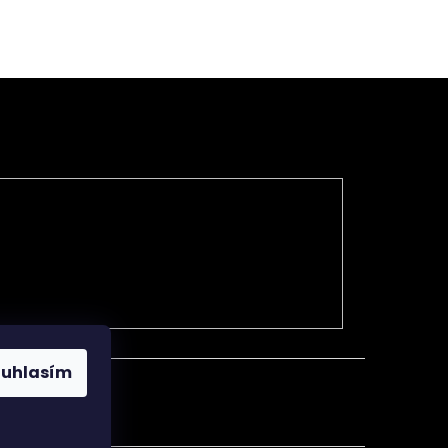
 hod., Pá od
Nejsme žádné rychlokvašky.
ouhlasím