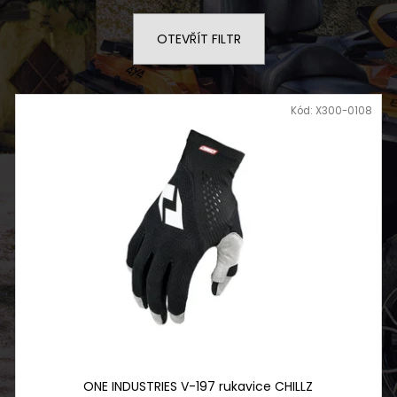
SERVIS SKÚTRU
NF 2210 TEXTIL
ŠEDO ZELENÝ RE
1 900 Kč
OTEVŘÍT FILTR
2 720 Kč
Kód:
X300-0108
ONE INDUSTRIES V-197 rukavice CHILLZ