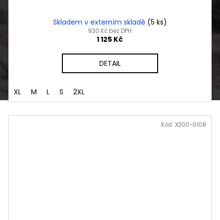
Skladem v externím skladě
(5 ks)
930 Kč bez DPH
1 125 Kč
DETAIL
XL
M
L
S
2XL
Kód:
X200-0108