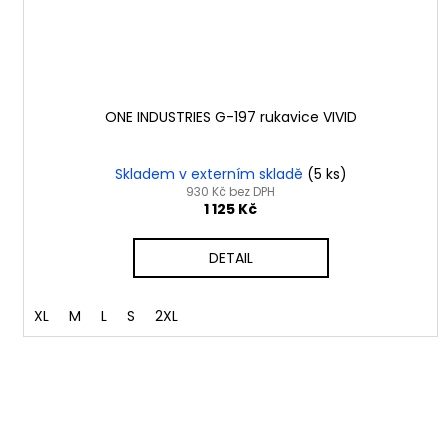
ONE INDUSTRIES G-197 rukavice VIVID
Skladem v externím skladě
(5 ks)
930 Kč bez DPH
1 125 Kč
DETAIL
XL
M
L
S
2XL
B
Záruka a Servis