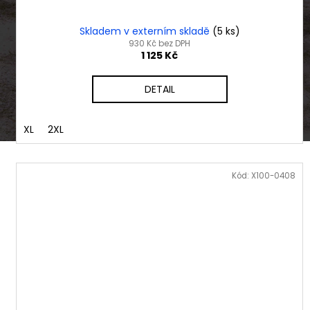
Skladem v externím skladě
(5 ks)
930 Kč bez DPH
1 125 Kč
DETAIL
XL
2XL
Kód:
X100-0408