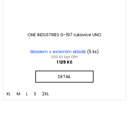
ONE INDUSTRIES G-197 rukavice UNO
Skladem v externím skladě
(5 ks)
930 Kč bez DPH
1 125 Kč
DETAIL
XL
M
L
S
2XL
ci otevřen
Na trhu již více jak 15.let