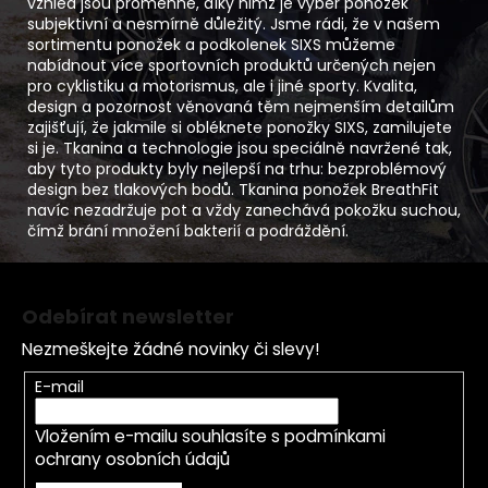
vzhled jsou proměnné, díky nimž je výběr ponožek
subjektivní a nesmírně důležitý. Jsme rádi, že v našem
sortimentu ponožek a podkolenek SIXS můžeme
nabídnout více sportovních produktů určených nejen
pro cyklistiku a motorismus, ale i jiné sporty. Kvalita,
design a pozornost věnovaná těm nejmenším detailům
zajišťují, že jakmile si obléknete ponožky SIXS, zamilujete
si je. Tkanina a technologie jsou speciálně navržené tak,
aby tyto produkty byly nejlepší na trhu: bezproblémový
design bez tlakových bodů. Tkanina ponožek BreathFit
navíc nezadržuje pot a vždy zanechává pokožku suchou,
čímž brání množení bakterií a podráždění.
Z
á
Odebírat newsletter
p
Nezmeškejte žádné novinky či slevy!
a
t
E-mail
í
Vložením e-mailu souhlasíte s
podmínkami
ochrany osobních údajů