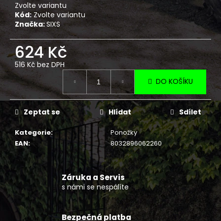
č
Zvolte variantu
u
Kód:
Zvolte variantu
j
Značka:
SIXS
e
m
624 Kč
e
516 Kč bez DPH
Měrná
DO KOŠÍKU
cena:
NF
2210
TEXTILNÍ
BUNDA
Zeptat se
Hlídat
Sdílet
DLOUHÁ
ČERNO
Kategorie
:
Ponožky
ŠEDO
ZELENÝ
EAN
:
8032896062260
REFLEX
2
720
Záruka a Servis
Kč
s námi se nespálíte
Bezpečná platba