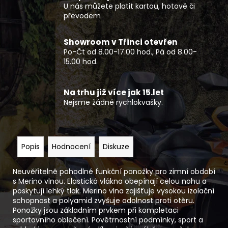
U nás můžete platit kartou, hotově či
převodem
Showroom v Třinci otevřen
Po-Čt od 8.00-17.00 hod., Pá od 8.00-
15.00 hod.
Na trhu již více jak 15.let
Nejsme žádné rychlokvašky.
Popis
Hodnocení
Diskuze
Neuvěřitelně pohodlné funkční ponožky pro zimní období
s Merino vlnou. Elastická vlákna obepínají celou nohu a
poskytují lehký tlak. Merino vlna zajišťuje vysokou izolační
schopnost a polyamid zvyšuje odolnost proti otěru.
Ponožky jsou základním prvkem při kompletaci
sportovního oblečení. Povětrnostní podmínky, sport a