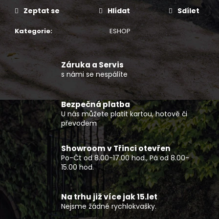
č
u
Zeptat se
Hlídat
Sdílet
j
Kategorie
:
ESHOP
e
m
e
Záruka a Servis
s námi se nespálíte
MOTOCYKL
CFMOTO
1000MT-
Bezpečná platba
X
U nás můžete platit kartou, hotově či
TOURING
převodem
275
990
Kč
Showroom v Třinci otevřen
Po-Čt od 8.00-17.00 hod., Pá od 8.00-
15.00 hod.
Na trhu již více jak 15.let
Nejsme žádné rychlokvašky.