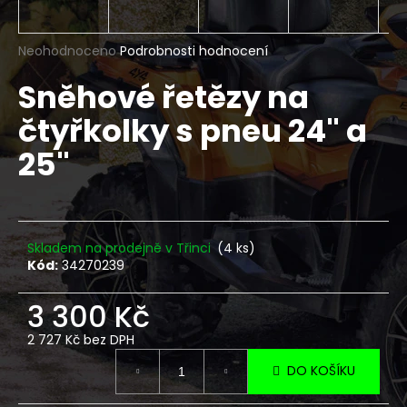
a
j
Průměrné
Neohodnoceno
Podrobnosti hodnocení
í
hodnocení
Sněhové řetězy na
produktu
t
je
?
čtyřkolky s pneu 24" a
0,0
z
25"
5
hvězdiček.
HLEDAT
Skladem na prodejně v Třinci
(4 ks)
Kód:
34270239
D
3 300 Kč
o
p
2 727 Kč bez DPH
o
Měrná
r
DO KOŠÍKU
cena:
u