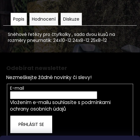
Popis
Hodnocení
Diskuze
Sněhové řetězy pro čtyřkolky , sada dvou kusů na
rozměry pneumatik: 24x10-12 24x8-12 25x8-12
Z
á
Odebírat newsletter
p
Nezmeškejte žádné novinky či slevy!
a
t
E-mail
í
Vložením e-mailu souhlasíte s
podmínkami
ochrany osobních údajů
PŘIHLÁSIT SE