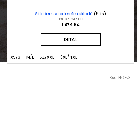
Skladem v externím skladě
(5 ks)
1 136 Kč bez DPH
1 374 Kč
DETAIL
XS/S
M/L
XL/XXL
3XL/4XL
Kód:
PNX-73