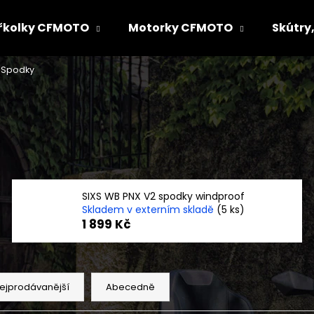
řkolky CFMOTO
Motorky CFMOTO
Skútry,
Spodky
Co potřebujete najít?
HLEDAT
Doporučujeme
SIXS WB PNX V2 spodky windproof
Skladem v externím skladě
(5 ks)
1 899 Kč
ejprodávanější
Abecedně