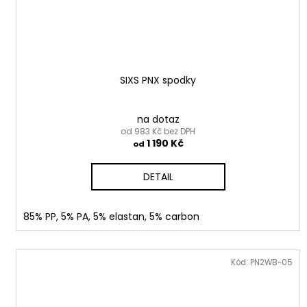
SIXS PNX spodky
na dotaz
od 983 Kč bez DPH
1 190 Kč
od
DETAIL
85% PP, 5% PA, 5% elastan, 5% carbon
Kód:
PN2WB-05