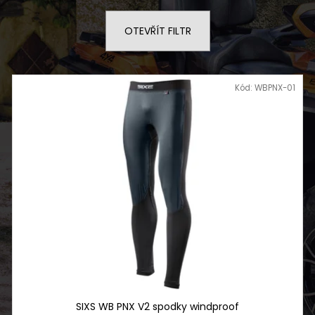
ROZŠIŘOVACÍ LEMY CFMOTO
ELEKTRICKÝ MOT
X850/X1000 G2
PRO
OTEVŘÍT FILTR
1 500 Kč
114 990 Kč
Kód:
WBPNX-01
SIXS WB PNX V2 spodky windproof