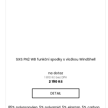
SIXS PN2 WB funkční spodky s vložkou WindShell
na dotaz
1 810 Kč bez DPH
2 190 Kč
DETAIL
85% polypropylen, 5% polyamid, 5% elastan, 5% carbon