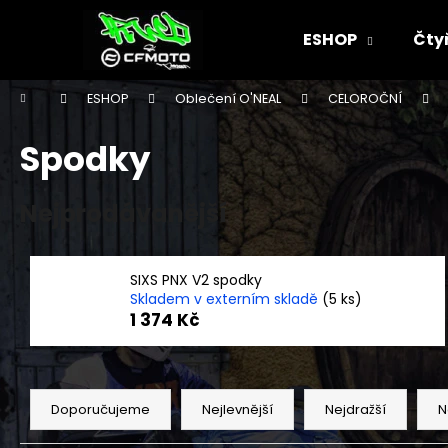
K
Přejít
na
o
ESHOP
Čty
obsah
Zpět
Zpět
š
do
do
í
Domů
ESHOP
Oblečení O'NEAL
CELOROČNÍ
k
obchodu
obchodu
Spodky
Nejprodávanější
SIXS PNX V2 spodky
Skladem v externím skladě
(5 ks)
1 374 Kč
Ř
a
Doporučujeme
Nejlevnější
Nejdražší
N
z