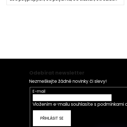
B
Záruka a Servis
U 
s námi se nespálíte
ho
Z
á
Odebírat newsletter
p
Nezmeškejte žádné novinky či slevy!
a
t
E-mail
í
Vložením e-mailu souhlasíte s
podmínkami o
PŘIHLÁSIT SE