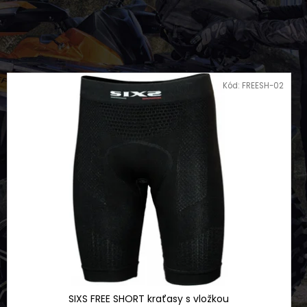
OCYKL 79BIKE FALCON
Kód:
FREESH-02
SIXS FREE SHORT kraťasy s vložkou