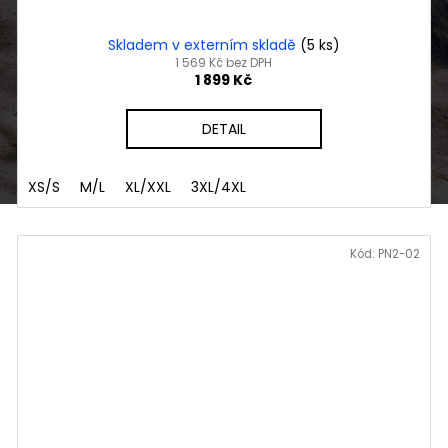
Skladem v externím skladě
(5 ks)
1 569 Kč bez DPH
1 899 Kč
DETAIL
XS/S
M/L
XL/XXL
3XL/4XL
Kód:
PN2-02