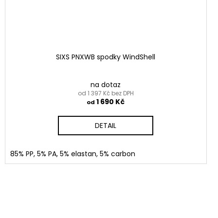
SIXS PNXWB spodky WindShell
na dotaz
od 1 397 Kč bez DPH
1 690 Kč
od
DETAIL
85% PP, 5% PA, 5% elastan, 5% carbon