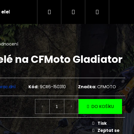
Hledat
Přihlášení
Nákupní
 elektr.skútry
CENÍK SERVISNÍCH ÚKONŮ
Ko
košík
odnocení
elé na CFMoto Gladiator
prac.dní
Kód:
9CR6-150310
Značka:
CFMOTO
DO KOŠÍKU
Následující
Tisk
Zeptat se