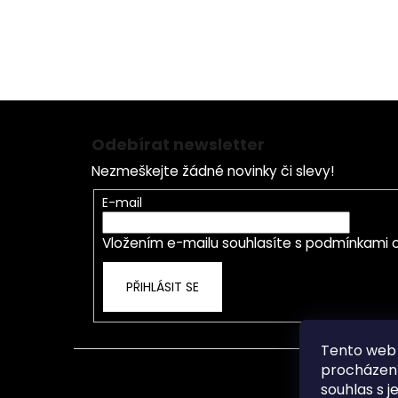
GOES Terrox 400
GOES Terrox 500
CFMOTO 450SR-S
Z
á
Odebírat newsletter
p
Nezmeškejte žádné novinky či slevy!
a
t
E-mail
í
Vložením e-mailu souhlasíte s
podmínkami o
PŘIHLÁSIT SE
Tento web 
procházení
souhlas s j