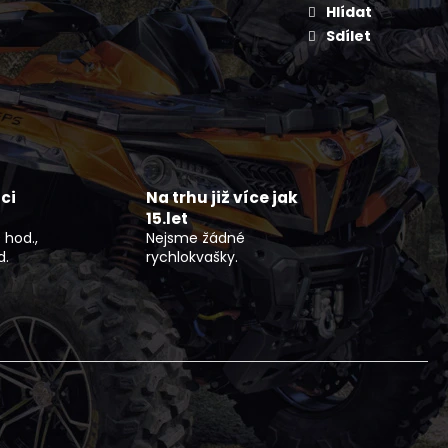
KAYO S70
Hlídat
Sdílet
ci
Na trhu již více jak
15.let
 hod.,
Nejsme žádné
d.
rychlokvašky.