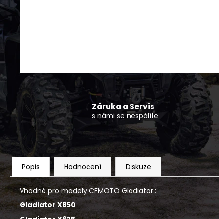
POPRUH K NAVIJÁKU CFMOTO
150 Kč
Záruka a Servis
s námi se nespálíte
Popis
Hodnocení
Diskuze
Vhodné pro modely CFMOTO Gladiator :
Gladiator X850