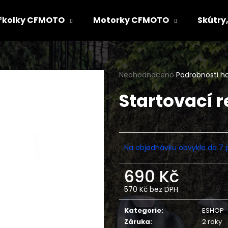
řkolky CFMOTO
Motorky CFMOTO
Skútry,
Co potřebujete najít?
Průměrné
Neohodnoceno
Podrobnosti h
hodnocení
Startovací r
produktu
HLEDAT
je
0,0
z
5
Doporučujeme
hvězdiček.
Na objednávku obvykle do 7 
690 Kč
570 Kč bez DPH
Měrná
cena:
Kategorie
:
ESHOP
Záruka
:
2 roky