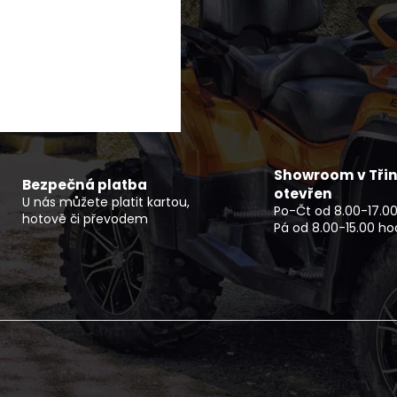
SOFTSHELLOVÁ VESTA PÁNSKÁ TRAIL
DĚTSKÁ BUGGY 
850 Kč
33 990 Kč
Showroom v Třin
Bezpečná platba
otevřen
U nás můžete platit kartou,
Po-Čt od 8.00-17.00
hotově či převodem
Pá od 8.00-15.00 ho