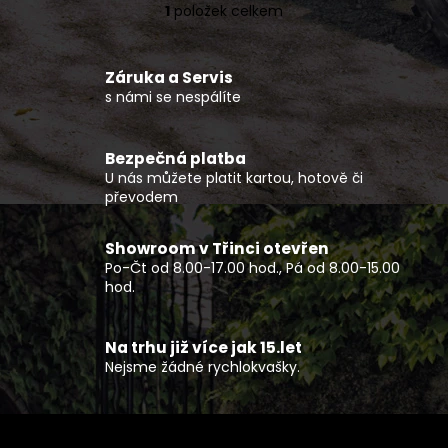
č
1
položek celkem
O
u
v
j
l
e
Záruka a Servis
á
m
s námi se nespálíte
d
e
a
c
Bezpečná platba
PŘILBA
í
U nás můžete platit kartou, hotově či
MULTIFLIP
p
převodem
KORP,
r
CASSIDA
v
(ČERNÁ
Showroom v Třinci otevřen
MATNÁ/PÍSKOVÁ/KHAKI)
k
Po-Čt od 8.00-17.00 hod., Pá od 8.00-15.00
2026
y
hod.
6
v
489
ý
Kč
p
Na trhu již více jak 15.let
Nejsme žádné rychlokvašky.
i
s
u
Z