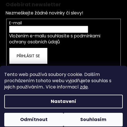
á
Odebírat newsletter
p
Nezmeškejte žádné novinky či slevy!
a
t
E-mail
í
Vložením e-mailu souhlasíte s
podmínkami
ochrany osobních údajů
PŘIHLÁSIT SE
Tento web používá soubory cookie. Dalším
procházením tohoto webu vyjadřujete souhlas s
jejich používáním.. Více informací
zde
.
Nastavení
Vytvořil Shoptet
Od 4.5.2026 je prodejna a servis přestěhována na nové
adrese Staré Město 838, Třinec. OTEVÍRACÍ DOBA PO-ČT
Copyright 2026
rwdshop.cz
. Všechna práva vyhrazena.
8.00-17.00 hod. PÁ 8.00-15.00 hod. Email: info@rwdshop.cz,
Odmítnout
Souhlasím
Upravit nastavení cookies
Tel. prodejna 727 883 807, Tel. servis 774 577 011