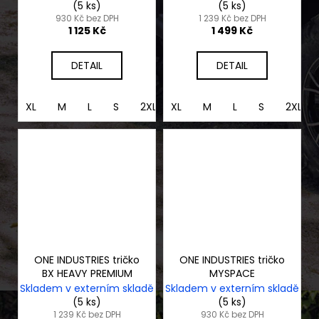
(5 ks)
(5 ks)
930 Kč bez DPH
1 239 Kč bez DPH
1 125 Kč
1 499 Kč
DETAIL
DETAIL
XL
M
L
S
2XL
XL
M
L
S
2XL
ONE INDUSTRIES tričko
ONE INDUSTRIES tričko
BX HEAVY PREMIUM
MYSPACE
Skladem v externím skladě
Skladem v externím skladě
(5 ks)
(5 ks)
1 239 Kč bez DPH
930 Kč bez DPH