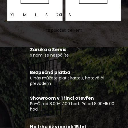
XL
M
L
S
2XL
S
12
položek celkem
O
v
l
Záruka a Servis
á
s námi se nespálíte
d
a
c
Bezpečná platba
í
U nás můžete platit kartou, hotově či
p
převodem
r
v
Showroom v Třinci otevřen
k
Po-Čt od 8.00-17.00 hod., Pá od 8.00-15.00
y
hod.
v
ý
p
Na trhu již více jak 15.let