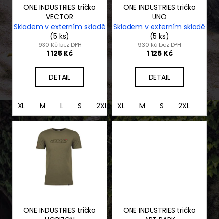
č
o
ONE INDUSTRIES tričko
ONE INDUSTRIES tričko
u
VECTOR
UNO
d
j
Skladem v externím skladě
Skladem v externím skladě
e
u
(5 ks)
(5 ks)
m
k
930 Kč bez DPH
930 Kč bez DPH
1 125 Kč
1 125 Kč
e
t
ů
DETAIL
DETAIL
SOFTSHELLOVÁ
VESTA
PÁNSKÁ
XL
M
L
S
2XL
XL
M
S
2XL
TRAIL
850
Kč
ONE INDUSTRIES tričko
ONE INDUSTRIES tričko