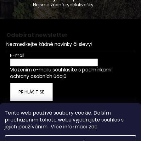
Nejsme žádné rychlokvašky.
i
s
u
Z
á
Odebírat newsletter
p
Nezmeškejte žádné novinky či slevy!
a
t
E-mail
í
Vložením e-mailu souhlasíte s
podmínkami
ochrany osobních údajů
PŘIHLÁSIT SE
Tento web používá soubory cookie. Dalším
procházením tohoto webu vyjadřujete souhlas s
jejich používáním.. Více informací
zde
.