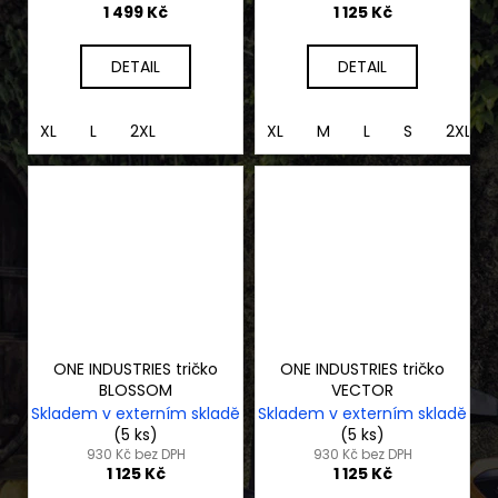
1 499 Kč
1 125 Kč
DETAIL
DETAIL
XL
L
2XL
XL
M
L
S
2XL
ONE INDUSTRIES tričko
ONE INDUSTRIES tričko
BLOSSOM
VECTOR
Skladem v externím skladě
Skladem v externím skladě
(5 ks)
(5 ks)
930 Kč bez DPH
930 Kč bez DPH
1 125 Kč
1 125 Kč