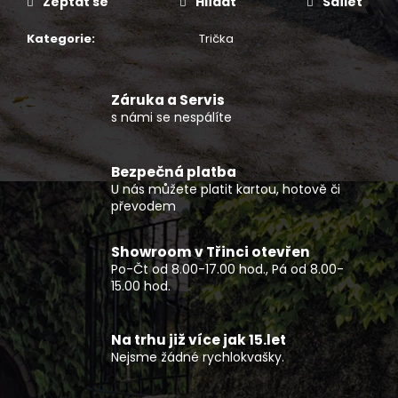
č
Zeptat se
Hlídat
Sdílet
u
j
Kategorie
:
Trička
e
m
e
Záruka a Servis
s námi se nespálíte
ČTYŘKOLKA
CFMOTO
Bezpečná platba
GLADIATOR
U nás můžete platit kartou, hotově či
X850
převodem
EPS
EU5+
G3
Showroom v Třinci otevřen
ČERNÁ
Po-Čt od 8.00-17.00 hod., Pá od 8.00-
OVERLAND
15.00 hod.
-
NOVINKA
279
Na trhu již více jak 15.let
990
Kč
Nejsme žádné rychlokvašky.