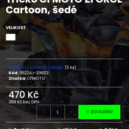
je
a
Cartoon, šedé
0,0
z
j
5
í
hvězdiček.
VELIKOST
t
?
HLEDAT
Skladem v externím skladě
(5 ks)
Kód:
85224J-29603
Značka:
CFMOTO
D
470 Kč
o
388 Kč bez DPH
p
Měrná
o
DO KOŠÍKU
cena:
r
u