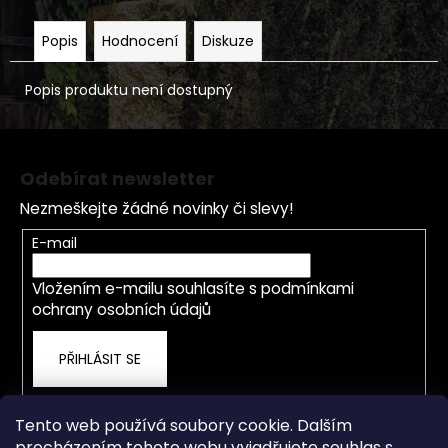
Popis
Hodnocení
Diskuze
Popis produktu není dostupný
Z
á
Odebírat newsletter
p
Nezmeškejte žádné novinky či slevy!
a
t
E-mail
í
Vložením e-mailu souhlasíte s
podmínkami
ochrany osobních údajů
PŘIHLÁSIT SE
Tento web používá soubory cookie. Dalším
procházením tohoto webu vyjadřujete souhlas s